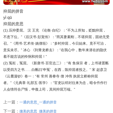
抑屈的拼音
yì qū
抑屈的意思
(1).压抑委屈。 汉 王充 《论衡·自纪》：“不为上所知，贬黜抑屈，
不恚下位。”《后汉书·彭宠传》：“而其妻素刚，不堪抑屈，固劝无受
召。”《周书·艺术传·姚僧垣》：“多时抑屈，今日始来。竟不可治，
意实未尽。” 冰心 《到青龙桥去》：“在我心中，数年来潜在的隐伏
着不能言说的怜悯和抑屈！”
(2).冤枉，冤屈。《新唐书·百官志二》：“有 鱼保宗 者，上书请置匭
以受四方之书……白匭曰‘申冤’，在西，陈抑屈者投之。” 宋 赵彦卫
《云麓漫钞》卷一：“有 常州 善拳寺 僧 冲伟 执状立桥称抑屈
者。”《元典章·礼部五·医学》：“官吏以邻封往来为念，暗令仵作行
人会情符合尸悵，申復上司，其间抑屈万端。”
上一篇：
一通的意思_一通的拼音
下一篇：
攘美的意思_攘美的拼音