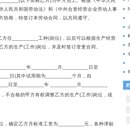
______(以下简称乙方)为甲方员工。根据《中华人民
华人民共和国劳动法》和《中外合资经营企业劳动人事
方协商，特签订本劳动合同，以共同遵守。
任_________工种(岗位)，以后可以根据生产经营
乙方的生产(工作)岗位，并及时签订变更合同。
______年_________月_________日至
_______日(其中试用期为_________个月，自
___日至_________年 _________月_________
不合格的甲方有权调整乙方的生产(工作)岗位，或
确定乙方月标准工资为_________元，各种津贴