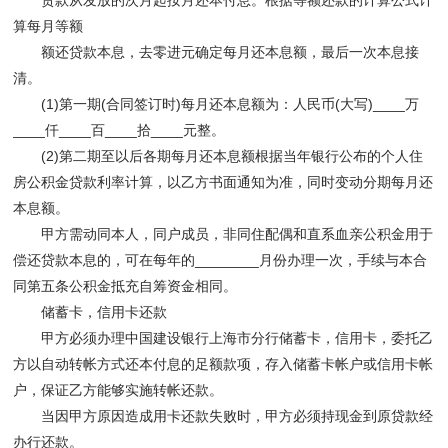
贷款从发放的次月起按月还本付息。根据等额还款的计算公式计
算每月等额
额还贷款本息，去零进元确定每月还本息额，最后一次本息接
清。
(1)第一期(合同签订时)每月还本息额为：人民币(大写)____万
____仟____百____拾____元整。
(2)第二期至以后各期每月还本息额根据当年银行公布的个人住
房公积金贷款利率计算，以乙方书面通知为准，同时变动分期每月还
本息额。
甲方需动同本人，同户成员，非同住配偶和直系血亲公积金用于
偿还贷款本息的，可在每年的________月份办理一次，手续与本合
同第五条公积金抵充自筹资金相同。
储蓄卡，信用卡还款
甲方必须办理中国建设银行上海市分行储蓄卡，信用卡，委托乙
方以自动转帐方式还本付息的足额款项，存入储蓄卡帐户或信用卡帐
户，保证乙方能够实施转帐还款。
当因甲方原因造成用卡还款失败时，甲方必须持现金到原贷款经
办行还款。