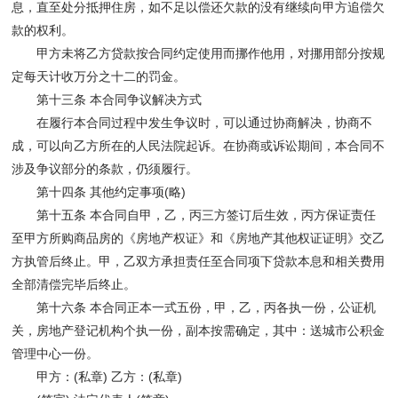
息，直至处分抵押住房，如不足以偿还欠款的没有继续向甲方追偿欠
款的权利。
甲方未将乙方贷款按合同约定使用而挪作他用，对挪用部分按规
定每天计收万分之十二的罚金。
第十三条 本合同争议解决方式
在履行本合同过程中发生争议时，可以通过协商解决，协商不
成，可以向乙方所在的人民法院起诉。在协商或诉讼期间，本合同不
涉及争议部分的条款，仍须履行。
第十四条 其他约定事项(略)
第十五条 本合同自甲，乙，丙三方签订后生效，丙方保证责任
至甲方所购商品房的《房地产权证》和《房地产其他权证证明》交乙
方执管后终止。甲，乙双方承担责任至合同项下贷款本息和相关费用
全部清偿完毕后终止。
第十六条 本合同正本一式五份，甲，乙，丙各执一份，公证机
关，房地产登记机构个执一份，副本按需确定，其中：送城市公积金
管理中心一份。
甲方：(私章) 乙方：(私章)