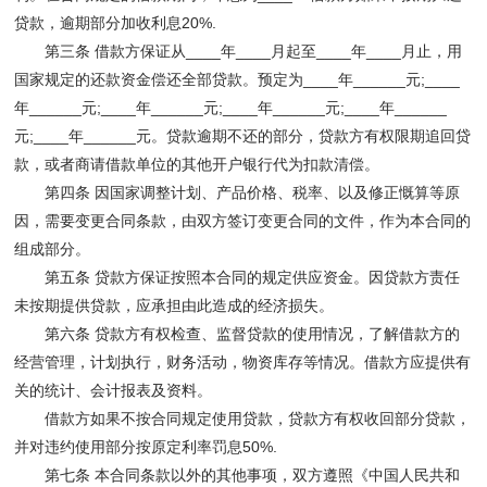
贷款，逾期部分加收利息20%.
第三条 借款方保证从____年____月起至____年____月止，用
国家规定的还款资金偿还全部贷款。预定为____年______元;____
年______元;____年______元;____年______元;____年______
元;____年______元。贷款逾期不还的部分，贷款方有权限期追回贷
款，或者商请借款单位的其他开户银行代为扣款清偿。
第四条 因国家调整计划、产品价格、税率、以及修正慨算等原
因，需要变更合同条款，由双方签订变更合同的文件，作为本合同的
组成部分。
第五条 贷款方保证按照本合同的规定供应资金。因贷款方责任
未按期提供贷款，应承担由此造成的经济损失。
第六条 贷款方有权检查、监督贷款的使用情况，了解借款方的
经营管理，计划执行，财务活动，物资库存等情况。借款方应提供有
关的统计、会计报表及资料。
借款方如果不按合同规定使用贷款，贷款方有权收回部分贷款，
并对违约使用部分按原定利率罚息50%.
第七条 本合同条款以外的其他事项，双方遵照《中国人民共和