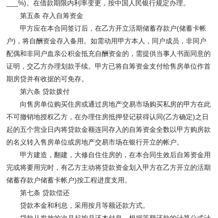
___%)。在借款期限内利率变更，按中国人民银行规定办理。
第五条 存入自筹资金
甲方应在本合同签订后，在乙方开立活期储蓄存款户(储蓄卡帐
户)，将自酬资金存入备用。如需动用甲方本人，同户成员，非同户
配偶和非同户血亲公积金抵充自酬资金的，需提供当事人书面同意的
证明，交乙方办理划款手续。甲方已将自筹资金支付给售房单位作首
期房贷并有收据的可免存。
第六条 贷款拨付
向售房单位购买住房或通过房地产交易市场购买私房的甲方在此
不可撤销地授权乙方，在办理住房抵押登记获得认同(乙方确定)之日
起的五个营业日内将贷款金额连同存入的自筹资金全数以甲方购房款
的名义转入售房单位或房地产交易市场在银行开立的帐户。
甲方建造，翻建，大修自住住房的，在本合同生效后自筹资金用
完或将要用完时，有乙方主动将贷款资金划入甲方在乙方开立的活期
储蓄存款户储蓄卡帐户)按工程进度支用。
第七条 贷款偿还
贷款本金和利息，采用按月等额还款方式。