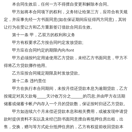
本合同生效后，任何一方不得擅自变更和解除本合同。
甲方如将本合同项下的权利，义务转让给第三方，应符合有关规
定，并应事先经一方书面同意(如在保证期间应征得丙方同意)，其转
让行为在受让方和乙方重新签订借款合同后生效。
第十一条 甲，乙双方的权利和义务
甲方有权要求乙方按合同约定发放贷款;
甲方应在合同约定的期限内向/font
甲方必须按约定用途使用乙方贷款，未经乙方书面同意，甲方不
得将乙方贷款挪作他用。
乙方应按合同规定期限及时发放贷款。
第十二条 违约责任
甲方在执行本合同期间，未按月偿还贷款本息为逾期贷款，乙方
按规定对其欠款每____天计收万分之_____的罚息;并由甲方在活期
储蓄或储蓄卡帐户内存入一个月的贷款数，保证按时归还乙方贷款。
甲方如连续六个月未偿还贷款本息和相关费用，或被发现申请贷
款时提供资料不实以及未经已防书面同意擅自将抵押住房出租，出
售，交换，赠与等方式处分抵押住房的，乙方有权提前收回贷款本