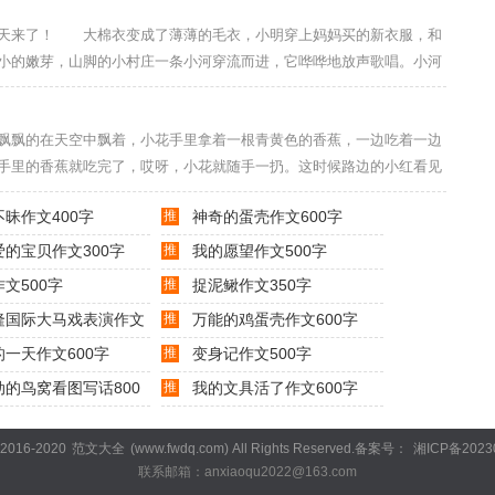
猬、熊、乌龟和青蛙，躲在各自的洞穴呼呼大睡。 冬天，我们有的打
了！ 大棉衣变成了薄薄的毛衣，小明穿上妈妈买的新衣服，和
。冬天最好玩的是打雪仗，我和我的朋友一起玩，我堆了一
小的嫩芽，山脚的小村庄一条小河穿流而进，它哗哗地放声歌唱。小河
红色的花儿，枝头上小鸟叽叽喳喳地叫，好像在说：春天，你好！ 地
拉着妹妹。一阵春风吹来，风筝一下子飘远了。远处村庄的人问道：“是
飘的在天空中飘着，小花手里拿着一根青黄色的香蕉，一边吃着一边
，认真地听人们对话。天上的
手里的香蕉就吃完了，哎呀，小花就随手一扔。这时候路边的小红看见
能够乱扔香蕉皮呢？万一伤到人多不好。我们应该把它扔进垃圾桶。”说
昧作文400字
推
神奇的蛋壳作文600字
蕉皮拾起来，然后放进垃圾桶里，小红就夸她说是一个知错能改的好孩
路边看到了被人丢弃的矿泉水
爱的宝贝作文300字
推
我的愿望作文500字
文500字
推
捉泥鳅作文350字
隆国际大马戏表演作文
推
万能的鸡蛋壳作文600字
的一天作文600字
推
变身记作文500字
动的鸟窝看图写话800
推
我的文具活了作文600字
 2016-2020
范文大全
(www.fwdq.com) All Rights Reserved.备案号：
湘ICP备2023
联系邮箱：anxiaoqu2022@163.com