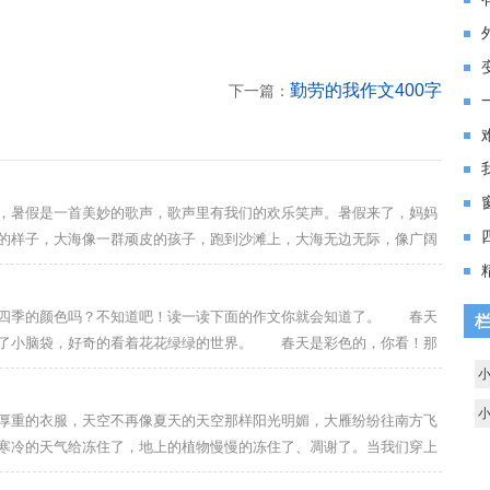
勤劳的我作文400字
下一篇：
暑假是一首美妙的歌声，歌声里有我们的欢乐笑声。暑假来了，妈妈
的样子，大海像一群顽皮的孩子，跑到沙滩上，大海无边无际，像广阔
沫。 海浪像勇敢的战士在冲锋，被打败了，退回来，不到一分钟，又
都想拿世界冠军，海浪高高地跳着，像一座座房子，还像一座座大山，
季的颜色吗？不知道吧！读一读下面的作文你就会知道了。 春天
响乐，流浪就是音符，海的声音像闪电一样，轰隆隆，海的
出了小脑袋，好奇的看着花花绿绿的世界。 春天是彩色的，你看！那
收。 春天，还是粉红色的，你看！桃树上结了一朵朵粉红色的小花，
夏天是绿色的，你看！西瓜地里结了许多又大又圆的大西瓜，就像一个
重的衣服，天空不再像夏天的天空那样阳光明媚，大雁纷纷往南方飞
阳红红的挂在天空，像一个大火球。 秋天到了，秋天是
寒冷的天气给冻住了，地上的植物慢慢的冻住了、凋谢了。当我们穿上
的衣服，只有松树没有脱下它绿色的外衣。在冬天寒冷的世界里，看不