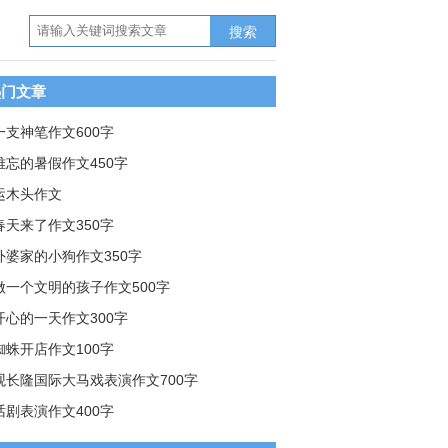
搜索
热门文章
一支神笔作文600字
难忘的暑假作文450字
运木头作文
春天来了作文350字
外婆家的小狗作文350字
做一个文明的孩子作文500字
开心的一天作文300字
蜘蛛开店作文100字
观长隆国际大马戏表演作文700字
话剧表演作文400字