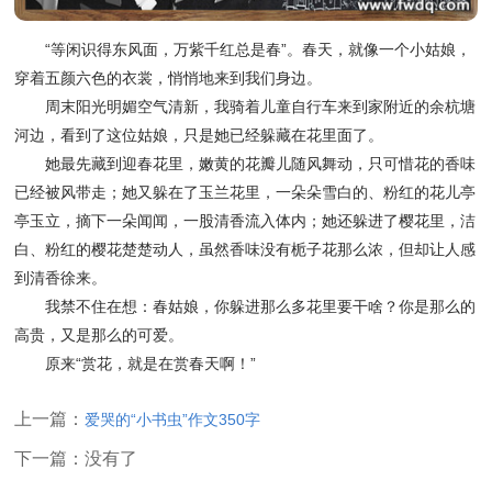
“等闲识得东风面，万紫千红总是春”。春天，就像一个小姑娘，
穿着五颜六色的衣裳，悄悄地来到我们身边。
周末阳光明媚空气清新，我骑着儿童自行车来到家附近的余杭塘
河边，看到了这位姑娘，只是她已经躲藏在花里面了。
她最先藏到迎春花里，嫩黄的花瓣儿随风舞动，只可惜花的香味
已经被风带走；她又躲在了玉兰花里，一朵朵雪白的、粉红的花儿亭
亭玉立，摘下一朵闻闻，一股清香流入体内；她还躲进了樱花里，洁
白、粉红的樱花楚楚动人，虽然香味没有栀子花那么浓，但却让人感
到清香徐来。
我禁不住在想：春姑娘，你躲进那么多花里要干啥？你是那么的
高贵，又是那么的可爱。
原来“赏花，就是在赏春天啊！”
上一篇：
爱哭的“小书虫”作文350字
下一篇：没有了