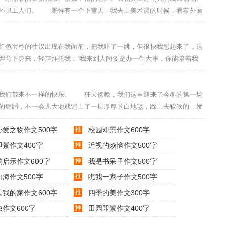
属环卫工人们。 厩得有一个下雪天，我去上美术课的时候，看着外面
气去上课。可是在妈妈的再三催促下，我还是硬着头皮走出了家门。
的人也是步履匆匆。最引人注目的是环卫工人们，他们橘红色的工作服
色宝弓的壮汉出现在我面前，把我吓了一跳，但很快我想起来了，这
，为了人们出行的方便，正
弯下身来，轻声拜托我：“我来到人间要是办一件大事，你能陪着我
茂广场，准备去看电影。电影院在5楼，我们需要乘坐电梯。进入电梯
怕地大叫起来：“放我出去！”正当我不知道怎么办的时候，“叮咚&rd
们带来不一样的快乐。 狂天傍晚，我们这里迎来了今冬的第一场
的舞蹈，不一会儿大地就铺上了一层厚厚的白地毯，踩上去软软的，发
只见那一棵棵大树的树枝上也挂满了雪，时不时有几只早起的鸟儿落在
心爱之物作文500字
推
校园即景作文600字
份生机。大地变白了，到处银装素裹，粉妆玉砌。路旁的小课车也变白
些早起的人已经把汽车开走了，在雪地上留下一排排的车辙
景作文400字
推
近视的烦恼作文500字
的启示作文600字
推
我是书呆子作文500字
海作文500字
推
瞧我一家子作文500字
是我的家作文600字
推
四季的美作文300字
作文600字
推
田园即景作文400字