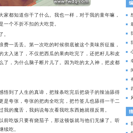
家都知道你干了什么。我也一样，对于我的童年嘛，
是一个不折不扣的大吃货。
了。
费一丢丢。第一次吃的时候彻底被这个美味所征服，
的太入迷了，不仅把西瓜的果肉吃完了，还把籽儿和皮
么了，为什么脑子断片儿了。因为吃的太入神，把皮都
悟到了人生的真谛，把辣条吃完后把袋子的辣油舔得
更是夸张，夸张的把肉全吃完，把竹签儿也舔得一干二
过我的魔舌，我妈说每次看我吃东西她就很反胃。
前吃饭只要有烧茄子，那这顿饭就与他们无缘了。听
继续吃。