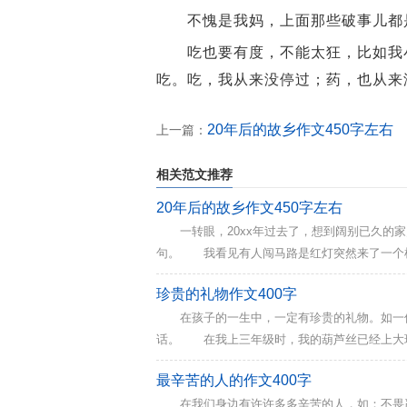
不愧是我妈，上面那些破事儿都
吃也要有度，不能太狂，比如我小
吃。吃，我从来没停过；药，也从来
20年后的故乡作文450字左右
上一篇：
相关范文推荐
20年后的故乡作文450字左右
一转眼，20xx年过去了，想到阔别已久的家
句。 我看见有人闯马路是红灯突然来了一个机
人都有真是不可思议。”走进小区，我眼睛闪了
珍贵的礼物作文400字
流通阳光充足，旁边的桂花树正是盛开的季节遍
在孩子的一生中，一定有珍贵的礼物。如一件
些耳熟，仔细一看，原来是我的妹妹，应该28
话。 在我上三年级时，我的葫芦丝已经上大
息：“葫芦丝要考级，明天向我汇报一下家长的
最辛苦的人的作文400字
个字：“考！” 第二天，葫芦丝老师统计好后
在我们身边有许许多多辛苦的人，如：不畏严
个不停，都很兴奋。 一