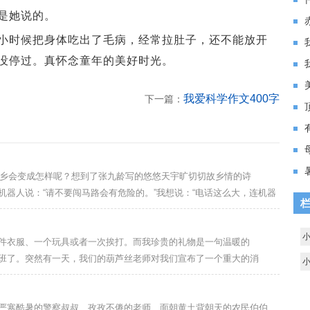
是她说的。
时候把身体吃出了毛病，经常拉肚子，还不能放开
没停过。真怀念童年的美好时光。
我爱科学作文400字
下一篇：
乡会变成怎样呢？想到了张九龄写的悠悠天宇旷切切故乡情的诗
器人说：“请不要闯马路会有危险的。”我想说：“电话这么大，连机器
一下文件清香扑鼻的鲜花是那么美，那么自然进了家门就是不一样的空气
地都是桂花，可香了。想到爸爸妈妈和妹妹他们还好吗？看见这个人有
衣服、一个玩具或者一次挨打。而我珍贵的礼物是一句温暖的
班了。突然有一天，我们的葫芦丝老师对我们宣布了一个重大的消
意见，我要统计。” 回到家，我就对妈妈说了，她不假思索的说了一
对我们说：“明天起就开始考了，地点在延安。”这时同学们七嘴八舌，说
寒酷暑的警察叔叔、孜孜不倦的老师、面朝黄土背朝天的农民伯伯、