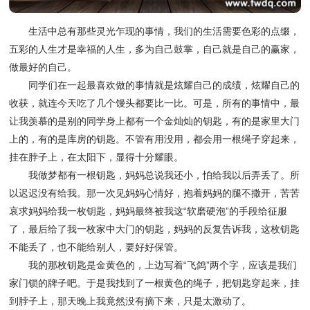
生活中总有那些灵光乍现的事情，我们的生活需要色彩的点缀，
五彩的人生才是幸福的人生，多为自己鼓掌，自己就是自己的赢家，
做最好的自己。
同学们在一起最喜欢做的事情就是炫耀自己的成绩，炫耀自己的
收获，就连今天吃了几个馒头都要比一比。可是，所有的事情中，最
让我羡慕的是别的同学身上都有一个金灿灿的钥匙，有的是家里大门
上的，有的是库房的钥匙。不管有用没用，都会用一根绳子穿起来，
挂在脖子上，在太阳下，显得十分耀眼。
我做梦都有一根钥匙，妈妈总说我还小，怕给我以后弄丢了。所
以迟迟没有给我。那一次见妈妈心情好，抱着妈妈的腿不撒开，苦苦
哀求妈妈给我一枚钥匙，妈妈最终被我这“软磨硬泡”的手段给征服
了，最后给了我一枚家中大门的钥匙，妈妈的反复告诉我，这枚钥匙
不能丢了，也不能给别人，要好好保管。
我的那枚钥匙是金黄色的，上边写着“飞鸽”两个字，应该是我们
家门锁的牌子吧。于是我找到了一根黄色的绳子，把钥匙穿起来，挂
到脖子上，那天晚上我竟然没有摘下来，只是太激动了。