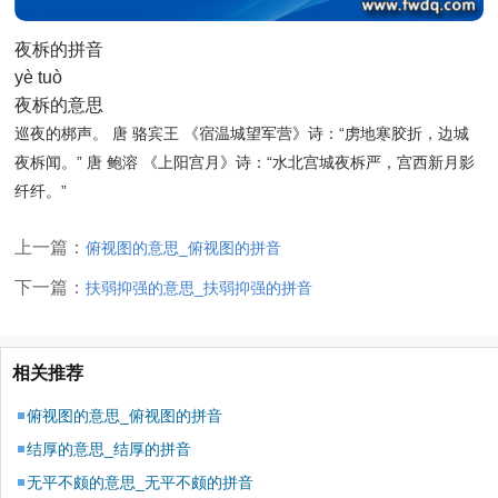
夜柝的拼音
yè tuò
夜柝的意思
巡夜的梆声。 唐 骆宾王
《宿温城望军营》
诗：“虏地寒胶折，边城
夜柝闻。” 唐 鲍溶
《上阳宫月》
诗：“水北宫城夜柝严，宫西新月影
纤纤。”
上一篇：
俯视图的意思_俯视图的拼音
下一篇：
扶弱抑强的意思_扶弱抑强的拼音
相关推荐
俯视图的意思_俯视图的拼音
结厚的意思_结厚的拼音
无平不颇的意思_无平不颇的拼音