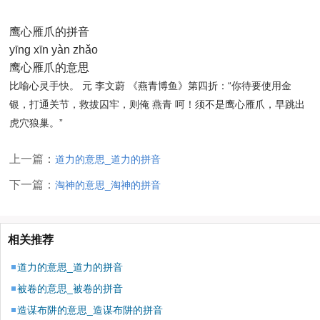
鹰心雁爪的拼音
yīng xīn yàn zhǎo
鹰心雁爪的意思
比喻心灵手快。 元 李文蔚
《燕青博鱼》
第四折：“你待要使用金
银，打通关节，救拔囚牢，则俺 燕青 呵！须不是鹰心雁爪，早跳出
虎穴狼巢。”
上一篇：
道力的意思_道力的拼音
下一篇：
淘神的意思_淘神的拼音
相关推荐
道力的意思_道力的拼音
被卷的意思_被卷的拼音
造谋布阱的意思_造谋布阱的拼音