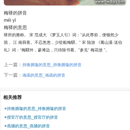
梅驿的拼音
méi yì
梅驿的意思
驿所的雅称。 宋 范成大
《梦玉人引》
词：“从此尊前，便顿然少
箇， 江 南羇客。不忍怱怱，少驻船梅驛。” 宋 陆游
《蓦山溪·送伯
礼》
词：“梅驛外，蓼滩边，只待除书看。”参见“ 梅花使 ”。
上一篇：
持衡拥璇的意思_持衡拥璇的拼音
下一篇：
诲函的意思_诲函的拼音
相关推荐
持衡拥璇的意思_持衡拥璇的拼音
授官厅的意思_授官厅的拼音
燕脯的意思_燕脯的拼音