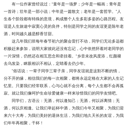
有一位作家曾经说过：“童年是一场梦；少年是一幅画；青年是
一首诗；壮年是一部小说；中年是一篇散文；老年是一套哲学。”人
生各个阶段都有特殊的意境，构成整个人生多彩多姿的心路历程。友
谊是人生旅途中寂寞心灵的良伴，特别是同学之间的友谊更是陈年老
酒，时间越久越是醇香甘甜。
这几年我们班每年春节初六的聚会雷打不动，同学们无论多远都
积极赶来参加，说明大家彼此还没有忘记，心中依然怀着对老同学的
一片深情，仍然还在相互思念和牵挂着。“乡音未改风度添，红颜褪
去乌发染，眯眼相识不相认，定睛看去仍少年。
”俗话说：一辈子同学三辈子亲，同学友谊就是这割不断的情，
分不开的缘，相信我们的每一次相聚，都将永远定格在大家的人生记
忆里。只要我们经常联系，心与心就不会分离，每个人生都不会再孤
寂。就让我们像呵护生命珍爱健康一样来珍惜我们的同学友情吧。
同学们，古语云：无酒，何以逢知己；无酒，何以诉离情；无
酒，何以庆相逢。让我们举起杯中酒，为我们今年又相聚，为我们迎
来六十大寿，为我们美好的退休生活，为我们地久天长的友谊，为我
们年年再相聚，干杯！