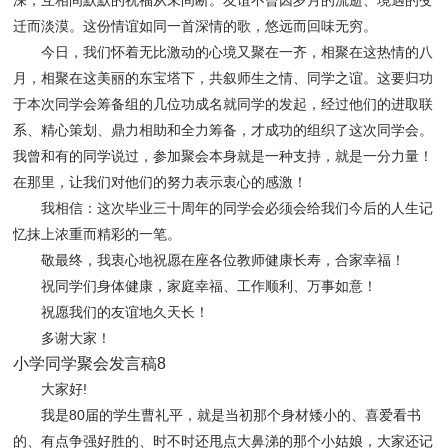
深，互相间默默的祝福从未间断。友谊不曾因岁月的流逝、境遇的变
迁而淡漠。这份情谊如同一首深情的歌，悠远而回味无穷。
今日，我们怀着无比激动的心境又聚在一齐，相聚在这热情的八
月，相聚在这美丽的东宝塔下，共叙师生之情、同学之谊。这要归功
于本次同学会筹备组的几位功成名就同学的发起，经过他们的进取联
系、
精心策划、鼎力相助和全力筹备，才成功的组织了这次同学会。
我曾和有的同学说过，参加聚会本身就是一种支持，就是一分力量！
在那里，让我们对他们的努力表示衷心的感激！
我相信：这
次毕业三十周年的同学会必须会给我们今后的人生记
忆抹上浓重而精彩的一笔。
敬最终，我衷心地祝愿在座各位教师健康长寿，合家幸福！
祝同学们身体健康，家庭幸福、工作顺利、万事如意！
祝愿我们的友谊地久天长！
多谢大家！
小学同学聚会发言稿8
大家好!
我是80届的学生曹礼平，就是当初那个身材矮小的、喜爱看书
的、有点争强好胜的、时不时还甩点大鼻涕的那个小姑娘，大家还记