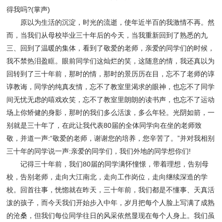
得我吗?(掌声)
原以为生活的沉淀，时光的流逝，使年近半百的我激情不再。然
而，当我们从母校毕业三十年后的今天，当我重新回到了熟悉的九
三、回到了温暖的集体，看到了敬爱的老师，亲爱的同学们的时候，
我不禁热泪盈眶。眼前同学们这灿烂的笑，这随意的情，我还真以为
回转到了三十年前，那时的情，那时的景历历在目，忘不了老师的谆
谆教诲，同学的纯真友情，忘不了教室里渴求的眼神，也忘不了同学
间无忧无虑的嘻戏欢笑，忘不了教室里朗朗的读书声，也忘不了运动
场上你矫健的身影，那时的我们多么活泼，多么年轻。光阴如箭，一
别就是三十年了，在此让我代表80届的全体同学向在坐的老师致
敬，并道一声:“敬爱的老师，谢谢您的培养，您辛苦了。”并对我相别
三十年的同学说一声:亲爱的同学们，我们外地的同学想你们!
记得三十年前，我们80届的同学满怀憧憬，带着理想，告别母
校，告别老师，走向大江南北，走向工作岗位，走向继续深造的学
校。回首往事，恍惚就在昨天，三十年前，我们都是不懂事、天真活
泼的孩子，而今天我们开始步入中年，岁月把每个人脸上写满了成熟
的沧桑，但我们每位同学往日的风采依然显现在每个人身上。我们虽