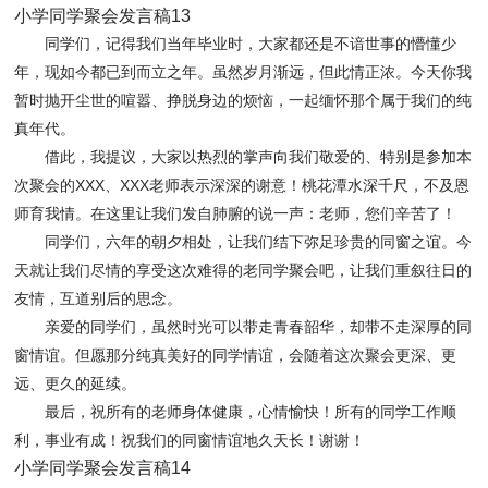
小学同学聚会发言稿13
同学们，记得我们当年毕业时，大家都还是不谙世事的懵懂少
年，现如今都已到而立之年。虽然岁月渐远，但此情正浓。今天你我
暂时抛开尘世的喧嚣、挣脱身边的烦恼，一起缅怀那个属于我们的纯
真年代。
借此，我提议，大家以热烈的掌声向我们敬爱的、特别是参加本
次聚会的XXX、XXX老师表示深深的谢意！桃花潭水深千尺，不及恩
师育我情。在这里让我们发自肺腑的说一声：老师，您们辛苦了！
同学们，六年的朝夕相处，让我们结下弥足珍贵的同窗之谊。今
天就让我们尽情的享受这次难得的老同学聚会吧，让我们重叙往日的
友情，互道别后的思念。
亲爱的同学们，虽然时光可以带走青春韶华，却带不走深厚的同
窗情谊。但愿那分纯真美好的同学情谊，会随着这次聚会更深、更
远、更久的延续。
最后，祝所有的老师身体健康，心情愉快！所有的同学工作顺
利，事业有成！祝我们的同窗情谊地久天长！谢谢！
小学同学聚会发言稿14