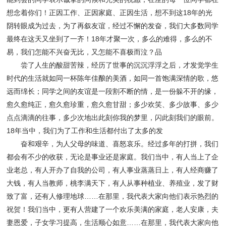
想念着你们！正因工作、正因家庭、正因生活，想不到这18年的光
阴转眼成为过去，为了再叙友谊，经过不懈的发奋，我们大多数同学
最终在这天又坐到了一齐！18年才聚一次，多么的难得，多么的不
易，我们怎能不兴奋无比，又怎能不喜极而泣？品
尝了人生的酸甜苦辣，经历了世事的沉沉浮浮之后，才发觉学生
时代的生活就如同一杯陈年佳酿的美酒，如同一首饱满深情的歌，悠
远而绵长；同学之间的友谊是一段割不断的情，是一份躲不开的缘，
愈久愈纯正，愈久愈珍重，愈久愈甘甜；多少欢笑、多少故事、多少
点点滴滴的往事，多少次地出此刻你我的梦里，闪此刻我们的眼前。
18年当中，我们为了工作和生活都付出了太多的发
奋和艰辛，为人父母的味道、喜怒哀乐。经过多年的打拼，我们
都会有不少的收获，无论是事业还是家庭。我们当中，有人当上了企
业老总，有人开办了自我的公司，有人事业蒸蒸日上，有人经商赚了
大钱，有人当教师，桃李满天下，有人从事种植业、养殖业，发了财
致了富，还有人修理地球……在那里，我代表大家向他们表示热烈的
祝贺！我们当中，更有人营建了一个欢乐美满的家庭，老人安康，夫
妻恩爱，子女学习提高，生活顺心如意……在那里，我代表大家向他