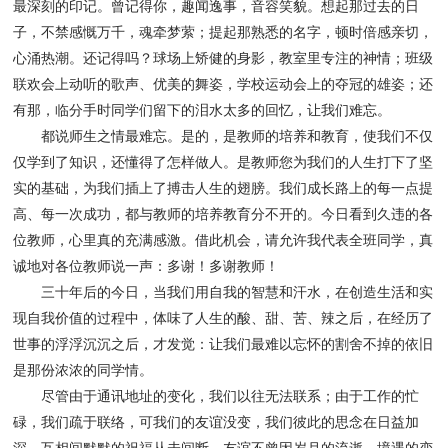
最深刻的印记。曾记得你，趣闻逸事，音容笑貌。想起那过去的日
子，不禁感慨万千，魂牵梦萦；提起那熟悉的名字，顿时倍感亲切，
心涌热潮。还记得吗？球场上矫健的身影，教室里专注的神情；班级
联欢会上动听的歌声、优美的舞姿，学校运动会上的夺冠的雄姿；还
有那，临分手时同学们留下的泪水太多的回忆，让我们难忘。
都说师生之情最难忘。是的，是教师的培养和教育，使我们不仅
仅学到了知识，还懂得了怎样做人。是教师您为我们的人生打下了坚
实的基础，为我们插上了搏击人生的翅膀。我们成长路上的每一点提
高、每一次成功，都与教师的培养教育分不开的。今日看到久违的各
位教师，心里真的充满感激。借此机会，请允许我代表全班同学，真
诚地对各位教师说一声：多谢！多谢教师！
三十年后的今日，当我们用自我的智慧和汗水，在创造生活和实
现自我价值的过程中，体味了人生的酸、甜、苦、辣之后，在经历了
世事的浮浮沉沉之后，才发觉：让我们最难以忘怀的割舍不掉的依旧
是那份浓浓的同学情。
尽管由于通讯地址的变化，我们以往无法联系；由于工作的忙
碌，我们疏于联络，可我们的友谊没变，我们彼此的思念在日益加