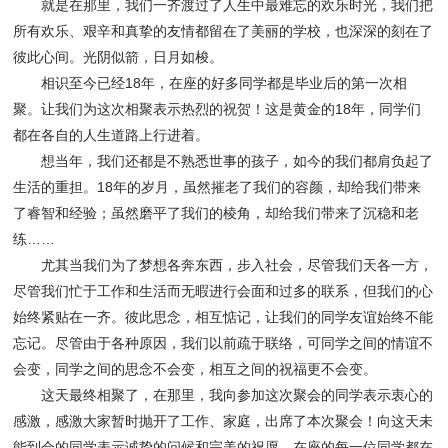
就是在那里，我们一齐渡过了人生中最难忘的欢乐时光，我们把
所有欢乐、艰辛和真挚的友情都留在了美丽的学校，也深深的刻在了
彼此心间。光阴似箭，日月如梭。
相识至今已经18年，在座的好多同学都是毕业后的第一次相
聚。让我们为这次相聚表示热烈的祝贺！这是黄金的18年，同学们
都在各自的人生道路上行进着。
想当年，我们还都是不熟悉世事的孩子，如今的我们都肩负起了
生活的重担。18年的岁月，虽然摧老了我们的容颜，却给我们带来
了睿智和经验；虽然磨平了我们的棱角，却给我们带来了沉稳和老
练……
尤其当我们为了梦想各奔东西，步入社会，尽管我们天各一方，
尽管我们忙于工作和生活而无暇进行会面和过多的联系，但我们的心
始终紧贴在一齐。彼此思念，相互惦记，让我们的同学友谊始终不能
忘记。尽管由于各种原因，我们以前疏于联络，可同学之间的情谊不
会变，同学之间的思念不会变，相互之间的祝福更不会变。
这天最终相聚了，在那里，我向参加这次聚会的同学表示衷心的
感激，感激大家暂时抛开了工作、家庭，出席了本次聚会！向这天未
能到会的同学表示诚挚的问候和完美的祝愿，在座的每一位同学都在