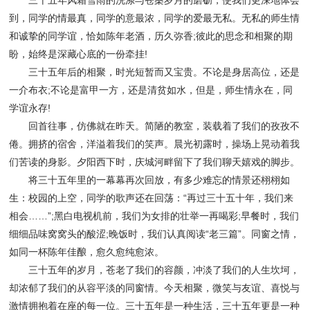
三十五年风霜雪雨的洗涤与苍桑岁月的磨砺，使我们更深地体会
到，同学的情最真，同学的意最浓，同学的爱最无私。无私的师生情
和诚挚的同学谊，恰如陈年老酒，历久弥香;彼此的思念和相聚的期
盼，始终是深藏心底的一份牵挂!
三十五年后的相聚，时光短暂而又宝贵。不论是身居高位，还是
一介布衣;不论是富甲一方，还是清贫如水，但是，师生情永在，同
学谊永存!
回首往事，仿佛就在昨天。简陋的教室，装载着了我们的孜孜不
倦。拥挤的宿舍，洋溢着我们的笑声。晨光初露时，操场上晃动着我
们苦读的身影。夕阳西下时，庆城河畔留下了我们聊天嬉戏的脚步。
将三十五年里的一幕幕再次回放，有多少难忘的情景还栩栩如
生：校园的上空，同学的歌声还在回荡：“再过三十五十年，我们来
相会……”;黑白电视机前，我们为女排的壮举一再喝彩;早餐时，我们
细细品味窝窝头的酸涩;晚饭时，我们认真阅读“老三篇”。同窗之情，
如同一杯陈年佳酿，愈久愈纯愈浓。
三十五年的岁月，苍老了我们的容颜，冲淡了我们的人生坎坷，
却浓郁了我们的从容平淡的同窗情。今天相聚，微笑与友谊、喜悦与
激情拥抱着在座的每一位。三十五年是一种生活，三十五年更是一种