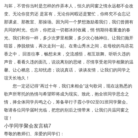
与坏，不管你当时是怎样的作弄本人，恒久的同窗之情永远都不会改
变。无论你贫穷还 是富有，无论你闲暇还是繁忙，你终究不会忘记
那课桌、那教室、那操场。因为同一个梦想激励着我们，我们曾拥有
共同的时光。也许，你把这一切都冰封收藏，悄 悄期待着重逢的春
光。我们和你一样，多少次梦里相聚，多少次心驰神往。让我们抛开
喧嚣，挣脱烦恼，再次走到一起。在青山秀水之间，在母校的鸟语花
香之中， 回首往事，畅想未来，交流感悟，相互鼓舞。听听久违的
声音，看看久违的面孔，说说离别的思绪，尽情享受老同学相聚的温
馨。让心栖息，忘却忧虑；说说真话， 谈谈友情，让我们的同学之
谊天长地久！
您一定还记得“再过十年，我们来相会”这句歌词，现在这熟悉的
歌声所寄托的热情与希望即将成为现实。致此，抱全班同学思念之
情，捧全体同学共鸣之心，筹备举行子霞小学02至01班同学聚会。
敬请各位同学届时光临，把您的别后之情带来，让我们共温同窗之
谊！
小学同学聚会发言稿7
尊敬的教师们、亲爱的同学们：