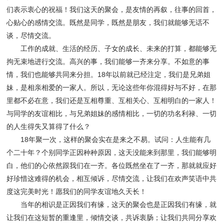
们表示衷心的祝福！我们这天的聚会，是友情的再叙，往事的回首，
心贴心的感情交流。既然是同学，既然是朋友，我们就能够无话不
谈，尽情交流。
工作的成就、生活的经历、子女的成长、未来的打算，都能够无
拘无束地进行交流。高兴的事，我们能够一齐来分享。不如意的事
情，我们也能够共同来分担。18年以前就已经注定，我们是兄弟姐
妹，是相亲相爱的一家人。所以，无论这些年你混得好与不好，在那
里都不必在意，我们还是互相尊重、互相关心、互相明白的一家人！
与同学的友谊相比，与兄弟姐妹的感情相比，一切的功名利禄、一切
的人生得失又算得了什么？
18年聚一次，这样的聚会实在是来之不易。试问：人生能有几
个二十年？个别同学正因种种原因，这天没能来到那里，我们能够明
白，他们的心依然跟我们在一齐。各位既然坐在了一齐，那就就应好
好珍惜这难得的机会，相互倾诉，尽情交流，让我们在欢声笑语中共
度这完美时光！愿我们的同学友谊地久天长！
当年的相识是正因我们有缘，这天的聚会也是正因我们有缘，就
让我们在这短暂的重逢里，倾情交谈，共诉衷肠；让我们共同分享欢