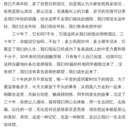
然已不再年轻，多了份责任和深沉，但是我认为大家依然风采依旧，
依然是那么亲切，那么活泼，充满着向上的力量。岁月的无情可以带
走我们年轻的容颜，但永远带不走我们彼此的感情，我们情谊永远年
轻。我们过去年轻，我们现在年轻，我们将来依然年轻!
三十年了，它长吗?不长，它就这样从我们的指尖悄悄溜过。三
十年了，你能说它短吗，不短了，多少风雨坎坷，多少艰辛泪水，它
奠定了我们的人生，我们现在已经成为了各条战线上的中坚力量和骨
干分子。30年来经历的甜酸苦辣，只有每个人自己知道，但我可以
这样自豪地向各位老师报告，我们80届的外地同学都熬过来了，没
有倒下，我们没有辜负老师的期望，我们成长起来了。
三十年的岁月不算短暂，唯一不变的是同窗时结下的情谊。为了
重温青春岁月，今天大家放下手头的事务，从四面八方走到一起来，
相聚在这里，共叙分别意、畅谈阔别情。同学间发生的故事，沉淀了
三十年，依然让人感动，值得我们用心去体验，用一生去回忆、去收
藏。以往的一切，无论是对还是错甚至是荒唐，现在想起来都是那么
的美好、亲切。这是一种记忆，也是一种财富，足以让我们一生去倍
加珍惜。