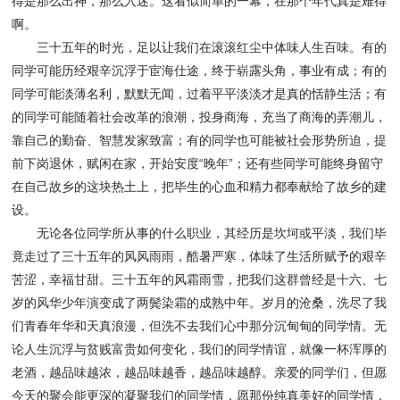
得是那么出神，那么入迷。这看似简单的一幕，在那个年代真是难得
啊。
三十五年的时光，足以让我们在滚滚红尘中体味人生百味。有的
同学可能历经艰辛沉浮于宦海仕途，终于崭露头角，事业有成；有的
同学可能淡薄名利，默默无闻，过着平平淡淡才是真的恬静生活；有
的同学可能随着社会改革的浪潮，投身商海，充当了商海的弄潮儿，
靠自己的勤奋、智慧发家致富；有的同学也可能被社会形势所迫，提
前下岗退休，赋闲在家，开始安度“晚年”；还有些同学可能终身留守
在自己故乡的这块热土上，把毕生的心血和精力都奉献给了故乡的建
设。
无论各位同学所从事的什么职业，其经历是坎坷或平淡，我们毕
竟走过了三十五年的风风雨雨，酷暑严寒，体味了生活所赋予的艰辛
苦涩，幸福甘甜。三十五年的风霜雨雪，把我们这群曾经是十六、七
岁的风华少年演变成了两鬓染霜的成熟中年。岁月的沧桑，洗尽了我
们青春年华和天真浪漫，但洗不去我们心中那分沉甸甸的同学情。无
论人生沉浮与贫贱富贵如何变化，我们的同学情谊，就像一杯浑厚的
老酒，越品味越浓，越品味越香，越品味越醇。亲爱的同学们，但愿
今天的聚会能更深的凝聚我们的同学情，愿那份纯真美好的同学情，