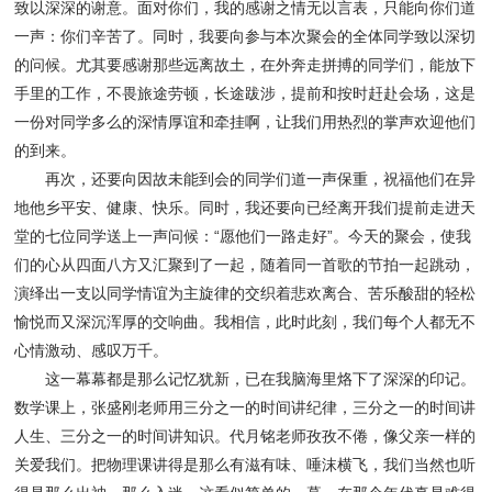
致以深深的谢意。面对你们，我的感谢之情无以言表，只能向你们道
一声：你们辛苦了。同时，我要向参与本次聚会的全体同学致以深切
的问候。尤其要感谢那些远离故土，在外奔走拼搏的同学们，能放下
手里的工作，不畏旅途劳顿，长途跋涉，提前和按时赶赴会场，这是
一份对同学多么的深情厚谊和牵挂啊，让我们用热烈的掌声欢迎他们
的到来。
再次，还要向因故未能到会的同学们道一声保重，祝福他们在异
地他乡平安、健康、快乐。同时，我还要向已经离开我们提前走进天
堂的七位同学送上一声问候：“愿他们一路走好”。今天的聚会，使我
们的心从四面八方又汇聚到了一起，随着同一首歌的节拍一起跳动，
演绎出一支以同学情谊为主旋律的交织着悲欢离合、苦乐酸甜的轻松
愉悦而又深沉浑厚的交响曲。我相信，此时此刻，我们每个人都无不
心情激动、感叹万千。
这一幕幕都是那么记忆犹新，已在我脑海里烙下了深深的印记。
数学课上，张盛刚老师用三分之一的时间讲纪律，三分之一的时间讲
人生、三分之一的时间讲知识。代月铭老师孜孜不倦，像父亲一样的
关爱我们。把物理课讲得是那么有滋有味、唾沫横飞，我们当然也听