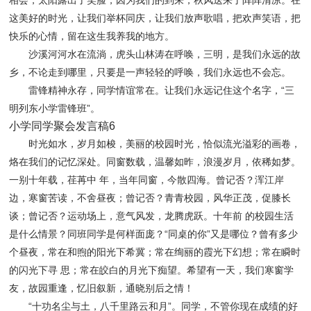
相会，太阳露出了笑脸，因为我们的到来，秋风送来了阵阵清凉。在
这美好的时光，让我们举杯同庆，让我们放声歌唱，把欢声笑语，把
快乐的心情，留在这生我养我的地方。
沙溪河河水在流淌，虎头山林涛在呼唤，三明，是我们永远的故
乡，不论走到哪里，只要是一声轻轻的呼唤，我们永远也不会忘。
雷锋精神永存，同学情谊常在。让我们永远记住这个名字，“三
明列东小学雷锋班”。
小学同学聚会发言稿6
时光如水，岁月如梭，美丽的校园时光，恰似流光溢彩的画卷，
烙在我们的记忆深处。同窗数载，温馨如昨，浪漫岁月，依稀如梦。
一别十年载，荏苒中 年，当年同窗，今散四海。曾记否？浑江岸
边，寒窗苦读，不舍昼夜；曾记否？青青校园，风华正茂，促膝长
谈；曾记否？运动场上，意气风发，龙腾虎跃。十年前 的校园生活
是什么情景？同班同学是何样面庞？“同桌的你”又是哪位？曾有多少
个昼夜，常在和煦的阳光下希冀；常在绚丽的霞光下幻想；常在瞬时
的闪光下寻 思；常在皎白的月光下痴望。希望有一天，我们寒窗学
友，故园重逢，忆旧叙新，通晓别后之情！
“十功名尘与土，八千里路云和月”。同学，不管你现在成绩的好