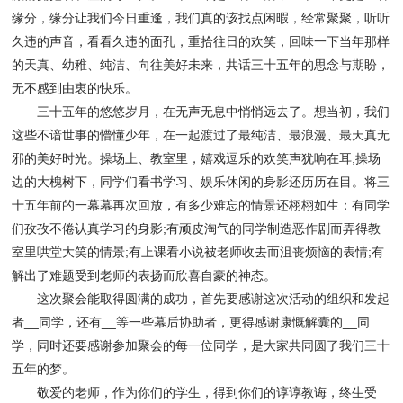
缘分，缘分让我们今日重逢，我们真的该找点闲暇，经常聚聚，听听
久违的声音，看看久违的面孔，重拾往日的欢笑，回味一下当年那样
的天真、幼稚、纯洁、向往美好未来，共话三十五年的思念与期盼，
无不感到由衷的快乐。
三十五年的悠悠岁月，在无声无息中悄悄远去了。想当初，我们
这些不谙世事的懵懂少年，在一起渡过了最纯洁、最浪漫、最天真无
邪的美好时光。操场上、教室里，嬉戏逗乐的欢笑声犹响在耳;操场
边的大槐树下，同学们看书学习、娱乐休闲的身影还历历在目。将三
十五年前的一幕幕再次回放，有多少难忘的情景还栩栩如生：有同学
们孜孜不倦认真学习的身影;有顽皮淘气的同学制造恶作剧而弄得教
室里哄堂大笑的情景;有上课看小说被老师收去而沮丧烦恼的表情;有
解出了难题受到老师的表扬而欣喜自豪的神态。
这次聚会能取得圆满的成功，首先要感谢这次活动的组织和发起
者__同学，还有__等一些幕后协助者，更得感谢康慨解囊的__同
学，同时还要感谢参加聚会的每一位同学，是大家共同圆了我们三十
五年的梦。
敬爱的老师，作为你们的学生，得到你们的谆谆教诲，终生受