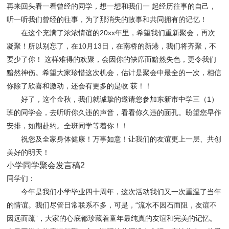
再来回头看一看曾经的同学，想一想和我们一 起经历往事的自己，
听一听我们曾经的往事，为了那消失的故事和共同拥有的记忆！
在这个充满了浓浓情谊的20xx年里，希望我们重新聚会，再次
凝聚！所以别忘了，在10月13日，在南桥的新港，我们将齐聚，不
要少了你！ 这样难得的欢聚，会因你的缺席而黯然失色，更令我们
黯然神伤。希望大家珍惜这次机会，估计是聚会中最全的一次，相信
你除了欣喜和激动，还会有更多的是收 获！！
好了，这个金秋，我们就诚挚的邀请您参加东新市中学三（1）
班的同学会，去听听你久违的声音，看看你久违的面孔。盼望您早作
安排，如期赴约。全班同学等着你！！
祝您及全家身体健康！万事如意！让我们的友谊更上一层、共创
美好的明天！
小学同学聚会发言稿2
同学们：
今年是我们小学毕业四十周年，这次活动我们又一次重温了当年
的情谊。我们尽管日常联系不多，可是，“流水不因石而阻，友谊不
因远而疏”，大家的心底都珍藏着童年最纯真的友谊和完美的记忆。