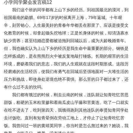
小学同学聚会发言稿12
我们这个班的同学都有上山下乡的经历。到祖国最北的漠河，到
祖国最南的勐腊。69年17岁的时候离开上海，79年返城。十年艰
辛，刻苦铭心。人生最美好的青春年华都丢在那里了。应该是接受文
化教育的时候，却拿起锄头挖地球；正是长身体的时候，却清汤寡水
缺少营养；甚至结婚恋爱都被迫拖到回城以后，成为大龄晚婚青年。
但，我也确实认为上山下乡的经历是我生命中最重要的部分。钢铁是
怎样炼成的，是在熊熊烈火中被反复地敲打锤炼。长期的艰苦的生活
环境，磨砺着我们的意志，我们的人生观就在这段时期形成。这段历
经磨难的生活经历，使我们有勇气在回城后坚强地面对一大堆生活的
压力和挑战，即使身处逆境也绝不畏惧。那么苦的日子都过来了，还
有什么过不去的坎吗。
我们都有饿过的时候，刚去云南的时候，连队就让知青吃忆苦思
甜饭，粗硬的玉米粒里掺和着南瓜皮山芋藤和苦黄连。吃了一口就实
在吃不进去了，吃到第四天，我饿得跑到其他连队的奉贤知青同学处
去讨饭吃。直到有知青晕倒在劳动工地上，才停止了让知青吃忆苦
饭。我曾问过一班的黄靖英同学，你当时是怎么熬过来的？她说，我