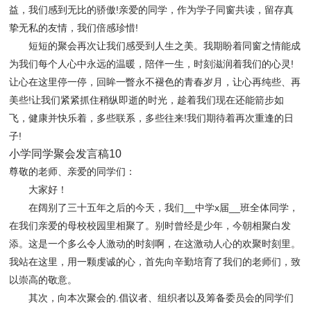
益，我们感到无比的骄傲!亲爱的同学，作为学子同窗共读，留存真
挚无私的友情，我们倍感珍惜!
短短的聚会再次让我们感受到人生之美。我期盼着同窗之情能成
为我们每个人心中永远的温暖，陪伴一生，时刻滋润着我们的心灵!
让心在这里停一停，回眸一瞥永不褪色的青春岁月，让心再纯些、再
美些!让我们紧紧抓住稍纵即逝的时光，趁着我们现在还能箭步如
飞，健康并快乐着，多些联系，多些往来!我们期待着再次重逢的日
子!
小学同学聚会发言稿10
尊敬的老师、亲爱的同学们：
大家好！
在阔别了三十五年之后的今天，我们__中学x届__班全体同学，
在我们亲爱的母校校园里相聚了。别时曾经是少年，今朝相聚白发
添。这是一个多么令人激动的时刻啊，在这激动人心的欢聚时刻里。
我站在这里，用一颗虔诚的心，首先向辛勤培育了我们的老师们，致
以崇高的敬意。
其次，向本次聚会的.倡议者、组织者以及筹备委员会的同学们