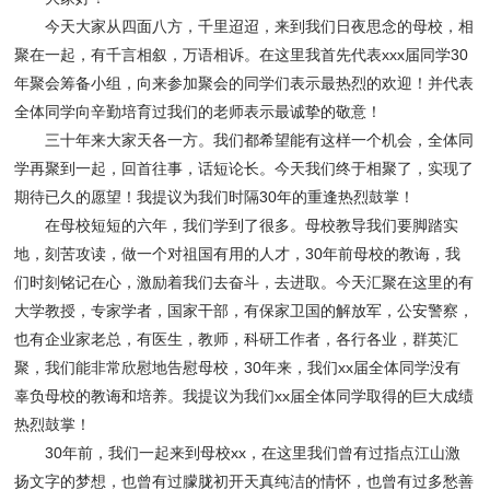
今天大家从四面八方，千里迢迢，来到我们日夜思念的母校，相
聚在一起，有千言相叙，万语相诉。在这里我首先代表xxx届同学30
年聚会筹备小组，向来参加聚会的同学们表示最热烈的欢迎！并代表
全体同学向辛勤培育过我们的老师表示最诚挚的敬意！
三十年来大家天各一方。我们都希望能有这样一个机会，全体同
学再聚到一起，回首往事，话短论长。今天我们终于相聚了，实现了
期待已久的愿望！我提议为我们时隔30年的重逢热烈鼓掌！
在母校短短的六年，我们学到了很多。母校教导我们要脚踏实
地，刻苦攻读，做一个对祖国有用的人才，30年前母校的教诲，我
们时刻铭记在心，激励着我们去奋斗，去进取。今天汇聚在这里的有
大学教授，专家学者，国家干部，有保家卫国的解放军，公安警察，
也有企业家老总，有医生，教师，科研工作者，各行各业，群英汇
聚，我们能非常欣慰地告慰母校，30年来，我们xx届全体同学没有
辜负母校的教诲和培养。我提议为我们xx届全体同学取得的巨大成绩
热烈鼓掌！
30年前，我们一起来到母校xx，在这里我们曾有过指点江山激
扬文字的梦想，也曾有过朦胧初开天真纯洁的情怀，也曾有过多愁善