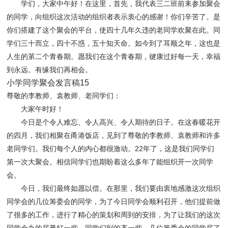
学们，大家中午好！在这里，首先，我代表三二班前耒参加聚会
的同学，向组织这次活动的组织者表示衷心的感谢！你们辛苦了。是
你们搭建了这个聚会的平台，使四十几年久违的老同学欢聚在此。同
学们三十而立，四十不惑，五十知天命。如今到了耳顺之年，这也是
人生的苐二个青春期。愿我们在这个青春期，徤康过好每一天，幸福
到永远。有缘我们再相会。
小学同学聚会发言稿15
尊敬的李教师、袁教师、老同学们：
大家午时好！
今日是个令人难忘、令人高兴、令人期待的日子。在这春暖花开
的四月，我们相聚在甬港饭店，见到了尊敬的李教师、袁教师和许多
老同学们。我们每个人的内心都很激动。22年了，这是我们同学们
第一次大聚会。相信同学们也期盼着这么多年了能组织开一次同学
会。
今日，我们最终如愿以偿。在那里，我们要由衷地感激这次组织
同学会的几位筹委会的同学，为了今日同学会顺利召开，他们提前做
了很多的工作，进行了
精心的策划和周到的安排，为了让我们的这次