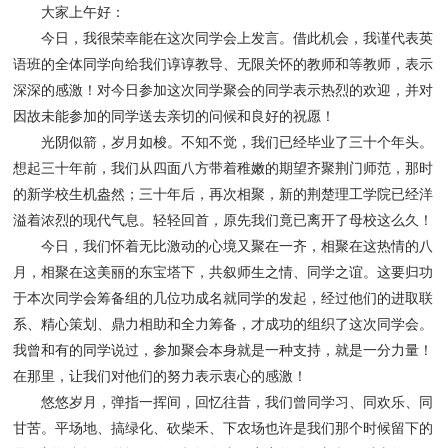
大家上午好：
今日，我很荣幸能在这次同学会上发言。借此机会，我谨代表英
语班的全体同学向给我们谆谆教导、无限关怀的教师和等教师，表示
深深的感激！对今日参加这次同学聚会的同学表示热烈的欢迎，并对
因故未能参加的同学送去亲切的问候和良好的祝愿！
光阴似箭，岁月如梭。不知不觉，我们已经毕业了三十个年头。
想起三十年前，我们从四面八方带着稚嫩的期望齐聚荆门师范，那时
的新学校生机盎然；三十年后，再次相聚，新的荆楚理工学院已经洋
溢着浓烈的现代气息。轻轻回首，原先我们竟已离开了母校这么久！
今日，我们怀着无比激动的心境又聚在一齐，相聚在这热情的八
月，相聚在这美丽的东宝塔下，共叙师生之情、同学之谊。这要归功
于本次同学会筹备组的几位功成名就同学的发起，经过他们的进取联
系、
精心策划、鼎力相助和全力筹备，才成功的组织了这次同学会
。
我曾和有的同学说过，参加聚会本身就是一种支持，就是一分力量！
在那里，让我们对他们的努力表示衷心的感激！
悠悠岁月，弹指一挥间，回忆往昔，我们曾同学习、同欢乐、同
甘苦。平场地、搞绿化、砍柴禾、下农场也许是我们那个时候留下的