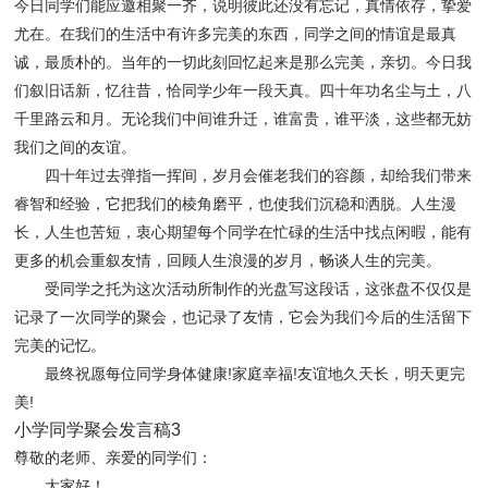
今日同学们能应邀相聚一齐，说明彼此还没有忘记，真情依存，挚爱
尤在。在我们的生活中有许多完美的东西，同学之间的情谊是最真
诚，最质朴的。当年的一切此刻回忆起来是那么完美，亲切。今日我
们叙旧话新，忆往昔，恰同学少年一段天真。四十年功名尘与土，八
千里路云和月。无论我们中间谁升迁，谁富贵，谁平淡，这些都无妨
我们之间的友谊。
四十年过去弹指一挥间，岁月会催老我们的容颜，却给我们带来
睿智和经验，它把我们的棱角磨平，也使我们沉稳和洒脱。人生漫
长，人生也苦短，衷心期望每个同学在忙碌的生活中找点闲暇，能有
更多的机会重叙友情，回顾人生浪漫的岁月，畅谈人生的完美。
受同学之托为这次活动所制作的光盘写这段话，这张盘不仅仅是
记录了一次同学的聚会，也记录了友情，它会为我们今后的生活留下
完美的记忆。
最终祝愿每位同学身体健康!家庭幸福!友谊地久天长，明天更完
美!
小学同学聚会发言稿3
尊敬的老师、亲爱的同学们：
大家好！