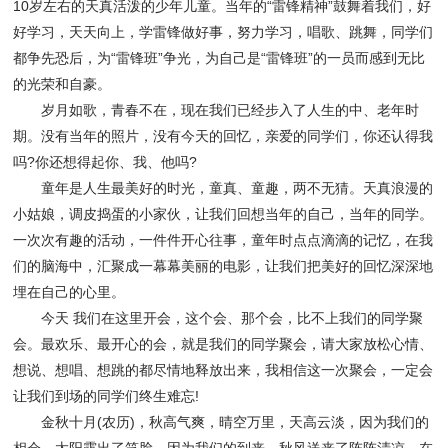
10岁左右的天真活泼的少年儿童。当年的“雷锋精神”鼓舞着我们，好
好学习，天天向上，学雷锋做好事，努力学习，唱歌、跳舞，同学们
都争先恐后，为“雷锋班”争光，为自己是“雷锋班”的一员而感到无比
的光荣和自豪。
岁月如歌，青春不在，现在我们已经步入了人生的中、老年时
期。没有当年的照片，没有今天的回忆，亲爱的同学们，你还认得我
吗?你还想得起你、我、他吗?
童年是人生最美好的时光，童真、童趣，两不无猜。天真浪漫的
小姑娘，调皮捣蛋的小家伙，让我们回想当年的自己，当年的同学。
一次次有趣的活动，一件件开心往事，童年时点点滴滴的记忆，在我
们的脑海中，汇聚成一幕幕美丽的电影，让我们把美好的回忆深深地
埋在自己的心里。
今天 我们在这里开会，这个会、那个会，比不上我们的同学聚
会。最欢乐、最开心的会，就是我们的同学聚会，请大家放松心情、
想说、想唱、想跳的都尽情地释放出来，我相信这一次聚会，一定会
让我们到场的同学们终生难忘!
金秋十月(农历)，秋高气爽，晴空万里，天高云淡，因为我们的