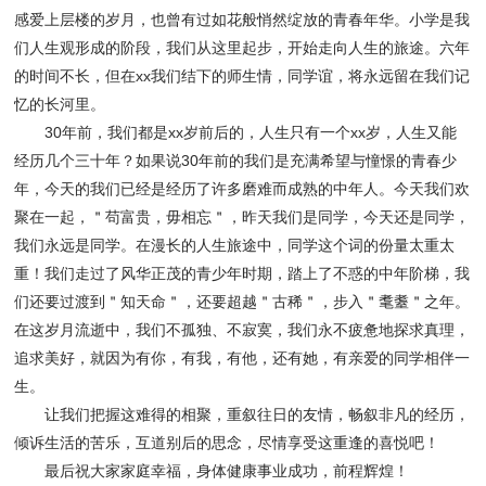
感爱上层楼的岁月，也曾有过如花般悄然绽放的青春年华。小学是我
们人生观形成的阶段，我们从这里起步，开始走向人生的旅途。六年
的时间不长，但在xx我们结下的师生情，同学谊，将永远留在我们记
忆的长河里。
30年前，我们都是xx岁前后的，人生只有一个xx岁，人生又能
经历几个三十年？如果说30年前的我们是充满希望与憧憬的青春少
年，今天的我们已经是经历了许多磨难而成熟的中年人。今天我们欢
聚在一起，＂苟富贵，毋相忘＂，昨天我们是同学，今天还是同学，
我们永远是同学。在漫长的人生旅途中，同学这个词的份量太重太
重！我们走过了风华正茂的青少年时期，踏上了不惑的中年阶梯，我
们还要过渡到＂知天命＂，还要超越＂古稀＂，步入＂耄耋＂之年。
在这岁月流逝中，我们不孤独、不寂寞，我们永不疲惫地探求真理，
追求美好，就因为有你，有我，有他，还有她，有亲爱的同学相伴一
生。
让我们把握这难得的相聚，重叙往日的友情，畅叙非凡的经历，
倾诉生活的苦乐，互道别后的思念，尽情享受这重逢的喜悦吧！
最后祝大家家庭幸福，身体健康事业成功，前程辉煌！