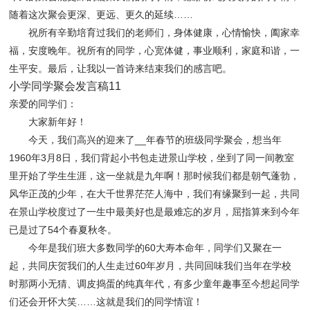
随着这次聚会更深、更远、更久的延续……
祝所有辛勤培育过我们的老师们，身体健康，心情愉快，阖家幸
福，安度晚年。祝所有的同学，心宽体健，事业顺利，家庭和谐，一
生平安。最后，让我以一首诗来结束我们的感言吧。
小学同学聚会发言稿11
亲爱的同学们：
大家新年好！
今天，我们高兴的迎来了__年春节的班级同学聚会，想当年
1960年3月8日，我们背起小书包走进景山学校，坐到了同一间教室
里开始了学生生涯，这一坐就是九年啊！那时候我们都是朝气蓬勃，
风华正茂的少年，在大千世界茫茫人海中，我们有缘聚到一起，共同
在景山学校度过了一生中最美好也是最难忘的岁月，屈指算来到今年
已是过了54个春夏秋冬。
今年是我们班大多数同学的60大寿本命年，同学们又聚在一
起，共同庆贺我们的人生走过60年岁月，共同回味我们当年在学校
时那两小无猜、调皮捣蛋的纯真年代，有多少童年趣事至今想起同学
们还会开怀大笑……这就是我们的同学情谊！