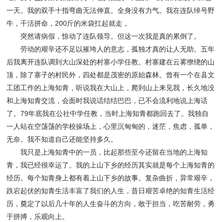
一天。我的双手十指弯曲无法伸直。全身没有力气。我在连队绰号野
牛，干活拼命，200斤的米袋扛起就走，
突然请病假，惊动了连队领导。但这一次我是真的累倒了。
劳动的艰辛还不足以摧垮人的意志，孤独才真的让人无助。五年
后我离开连队调到大山深处的村寨小学任教。村寨建在云雾缭绕的山
顶，除了寨子的村民外，四处都是茂密的原始森林。曾有一个在县文
工团工作的上海知青，听说我在大山上，爬到山上来见我，长久地没
和上海知青交流，会面时我说话结结巴巴，已不会流利地说上海话
了。79年底我在公社中学任教，当时上海知青都跑回去了。我独自
一人站在空荡荡的学校操场上，心里沉甸甸的，迷茫，焦虑，孤单，
无奈。我不知道自己还能坚持多久。
我只是上海知青中的一员，比起那些至今还留在当地的上海知
青，我已经很幸运了。我的上山下乡的经历其实就是每个上海知青的
经历。每个知青身上都有着上山下乡的故事。复杂曲折，异常艰辛，
跌宕起伏的知青生活丰富了我们的人生，昔日艰苦卓绝的知青生活经
历，奠定了以后几十年的人生奋斗的方向，敢于担当，吃苦耐劳，勇
于拼搏，乐观向上。