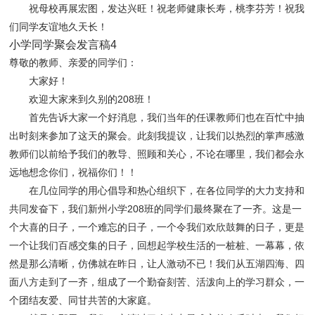
祝母校再展宏图，发达兴旺！祝老师健康长寿，桃李芬芳！祝我
们同学友谊地久天长！
小学同学聚会发言稿4
尊敬的教师、亲爱的同学们：
大家好！
欢
迎大家来到久别的208班！
首先告诉大家一个好消息，我们当年的任课教师们也在百忙中抽
出时刻来参加了这天的聚会。此刻我提议，让我们以热烈的掌声感激
教师们以前给予我们的教导、照顾和关心，不论在哪里，我们都会永
远地想念你们，祝福你们！！
在几位同学的用心倡导和热心组织下，在各位同学的大力支持和
共同发奋下，我们新州小学208班的同学们最终聚在了一齐。这是一
个大喜的日子，一个难忘的日子，一个令我们欢欣鼓舞的日子，更是
一个让我们百感交集的日子，回想起学校生活的一桩桩、一幕幕，依
然是那么清晰，仿佛就在昨日，让人激动不已！我们从五湖四海、四
面八方走到了一齐，组成了一个勤奋刻苦、活泼向上的学习群众，一
个团结友爱、同甘共苦的大家庭。