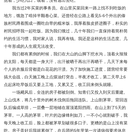
熬着，少吃几口，饿着，没有逃出去吃。
我当过2年买菜的事务员。在山里买菜回来一路上找不到吃饭的
地方，饿急了啃掉半颗卷心菜。还曾经在公路上看见5-6个外出的傣
族村民蹲着围成一圈吃自带的糯米饭，我厚着脸皮挤进圈子，朴实的
村民招呼我一起吃饭。因为我们饿过，几十年我们一直保持着简朴简
约的生活习惯，我对家人说，我再有钱。我还是这样的生活态度。几
十年形成的人生观无法改变。
我们都有累倒的时候，我们在大山的山脚下挖水沟，顶着火辣辣
的太阳，每天都是一身大汗，出汗被晒干再出汗再晒干，几天下来每
个人的衣服后背都是白花花的汗渍。为了加快施工进度，团营经常要
搞大会战，白天施工晚上点煤油灯突击，半夜才收工，第二天早上6
点起床吃早饭后又要上工地，又累又乏，收工回来倒头就睡。
一场飓风后，全连的房子都被刮倒。知青们又投入到灾后重建。
上山伐木，将几十里外的树木伐倒后拖回连队。上山割茅草。背回连
队后编成草排，一层叠一层地铺在屋顶遮阳挡雨。在山上割了5天的
茅草。一人高的茅草，叶片的边缘锋利如刀，一不小心就割破手，我
每天晚上收工后，脸上都被茅草划破很多口子。更糟的是山上没有菜
吃。房子盖好后我就累倒了，在兵团的5年里第一次请病假要求休息