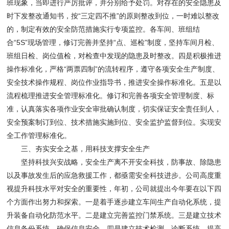
班现象，当即进行严厉批评，并分别给予处罚。对存在的安全隐患及
时下发整改通知书，按“三定四不推”的原则整改到位，一时难以整改
的，制定有效的安全防范措施实行专项监控。各车间、班组结
合“5S”现场管理，修订完善并坚持“点、巡检”制度，坚持车间月检、
班组日检、岗位值检，对检查中发现的隐患及时整改。四是积极推进
操作标准化，严格“两票四制”的流转程序，遵守各项安全生产制度、
安全技术操作规程、岗位作业指导书，推进安全操作标准化。五是以
流程梳理推进安全管理标准化。修订和完善各项安全管理制度、标
准，认真落实各项作业安全审批确认制度，切实保证安全责任到人，
安全预案制订到位、技术措施实施到位、安全监护监督到位。实现安
全工作管理标准化。
三、夯实安全之基，用科技支撑安全生产
坚持科技兴安战略，安全生产离不开安全科技，防事故、除隐患
以及事故发生后的应急救援工作，都亟需安全科技进步。公司高度重
视提升科技水平对安全的重要性，年初，公司就提出今年要在以下四
个方面作出努力和探索。一是着手逐步建立车间生产自动化系统，提
升装备自动化防范水平。二是建立完善监控门禁系统。三是建立技术
信息备份系统，确保信息安全。四是建立技术检测、诊断系统，提高