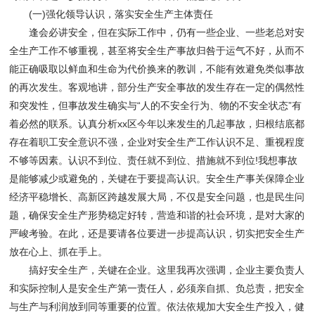
(一)强化领导认识，落实安全生产主体责任
逢会必讲安全，但在实际工作中，仍有一些企业、一些老总对安
全生产工作不够重视，甚至将安全生产事故归咎于运气不好，从而不
能正确吸取以鲜血和生命为代价换来的教训，不能有效避免类似事故
的再次发生。客观地讲，部分生产安全事故的发生存在一定的偶然性
和突发性，但事故发生确实与“人的不安全行为、物的不安全状态”有
着必然的联系。认真分析xx区今年以来发生的几起事故，归根结底都
存在着职工安全意识不强，企业对安全生产工作认识不足、重视程度
不够等因素。认识不到位、责任就不到位、措施就不到位!我想事故
是能够减少或避免的，关键在于要提高认识。安全生产事关保障企业
经济平稳增长、高新区跨越发展大局，不仅是安全问题，也是民生问
题，确保安全生产形势稳定好转，营造和谐的社会环境，是对大家的
严峻考验。在此，还是要请各位要进一步提高认识，切实把安全生产
放在心上、抓在手上。
搞好安全生产，关键在企业。这里我再次强调，企业主要负责人
和实际控制人是安全生产第一责任人，必须亲自抓、负总责，把安全
与生产与利润放到同等重要的位置。依法依规加大安全生产投入，健