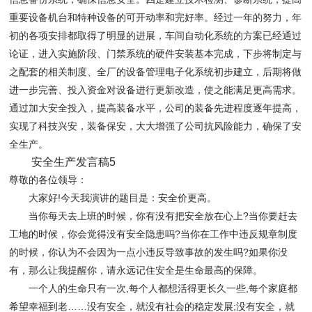
重要设备机台和特种设备的可开动率和完好率。经过一年的努力，年
初的各项安排都取得了明显的进展，车间自动化系统的方案已经通过
论证，进入实施阶段、门禁系统的硬件安装基本完成，下步将制定与
之配套的相关制度、全厂的设备管理电子化系统初步建立，后期将做
进一步完善、投入资金对设备进行更新改造，使之能满足更高需求。
通过加大安全投入，提高装备水平，公司的装备先进程度逐年提高，
实现了科技兴安，装备保安，大大增强了公司抗风险能力，确保了安
全生产。
安全生产发言稿5
尊敬的各位领导：
大家好!今天我演讲的题目是：安全价更高。
当你每天去上班的时候，你有没有把安全放在心上?当你要赶去
工地的时候，你会觉得没有安全隐患吗?当你在工作中违反规章制度
的时候，你认为不会因为一点小违反导致事故的发生吗?如果你没
有，那么让我提醒你，请永远记住安全是生命最高的保障。
一个人的生命只有一次,每个人都想活得更长久一些,每个家庭都
希望幸福到老……没有安全，就没有社会的稳定发展;没有安全，就