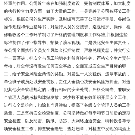
轻重的作用。公司近年来在加强制度建设，完善制度体系，加大制度
的执行检查力度方面，做了大量的工作。一是完善了公司各环节工作
标准。根据公司的生产实际，及时编写完善了公司运行手册、各岗位
操作规程和作业指导书，对运行人员的交接班、巡视维护、操作、检
修验收各个工作环节制订了严格的管理制度和工作标准,并根据这些
标准制作了作业指导书、拍摄了演示视频。二是强化安全主体责任，
在公司全面执行全员安全风险金抵押制度，严格兑现奖惩，并实行安
全一票否决，把安全与员工的切身利益直接挂钩。严格安全生产责任
考核，对全年没有发生任何安全事故，全面完成安全生产目标的职
工，给予安全风险金两倍的奖励。对发生一人次轻伤、违章事故的，
单位班子成员处以安全罚款，责任人全额否决安全风险抵押金。对违
犯其他安全管理规定的，进行相应的安全处罚。严格公司专、兼职安
全管理人员的考核和津贴发放，对少数不能有效组织开展安全工作、
进行安全监护的，扣除其当月津贴，提高了各级安全管理人员的工作
质量。三是坚持安全检查制度。公司坚持做好每季和节日前后的定期
安全检查，以及防雷、防汛、防冻、大网络通道安全、特种设备等专
项安全检查工作，排查安全隐患，查处违章，对检查中发现的喝酒上