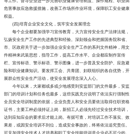
等工作。督导企业进一步完善职业健康管理制度、操作规程、职业病
危害事故应急救援措施，改善工作场所作业环境，保障职工安全健康
权益。
(四)培育企业安全文化，筑牢安全发展理念
每个企业都要加强学习宣传教育，大力宣传安全生产法律法规，
弘扬安全生产工作的先进典型和经验。深刻领会和把握国务院和省、
市、区政府关于进一步加强企业安全生产工作的系列文件精神，用文
件精神来武装思想，指导工作，提高工作水平。企业都应制作宣传
栏、宣传标语、警示标语、警示图像，进一步普及安全防护、应急避
险和职业健康知识。要发挥工会、共青团、妇联组织的各自优势，开
展群众性安全生产活动，使安全发展理念深入人心。
今年以来，大家都或多或少地感受到安监部门的文件最多，安监
部门的培训计划和任务也最多，这些实践充分说明了依法实行强制性
全员安全培训制度的依据，企业负责人和安全员要依法取得任职资格
证书，主要工种必须持证上岗，新招工人必须先经过安全技术培训，
达到应知应会的要求后才能上岗。有据可查，对培训工作不落实、效
果差，或因安全培训不到位，造成安全事故的，终将依法追究责任。
可见加强安全技术人才培养和职工安全技能培训是企业必不可少的。