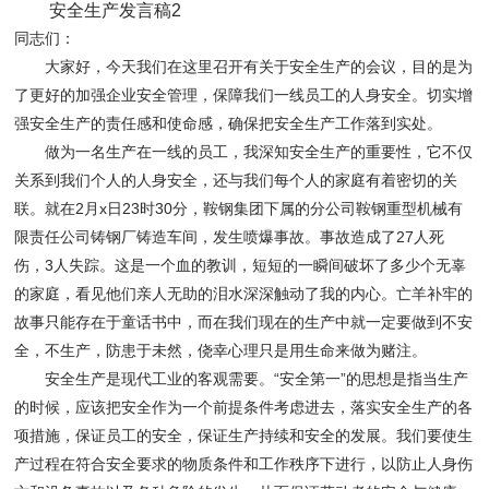
安全生产发言稿2
同志们：
大家好，今天我们在这里召开有关于安全生产的会议，目的是为
了更好的加强企业安全管理，保障我们一线员工的人身安全。切实增
强安全生产的责任感和使命感，确保把安全生产工作落到实处。
做为一名生产在一线的员工，我深知安全生产的重要性，它不仅
关系到我们个人的人身安全，还与我们每个人的家庭有着密切的关
联。就在2月x日23时30分，鞍钢集团下属的分公司鞍钢重型机械有
限责任公司铸钢厂铸造车间，发生喷爆事故。事故造成了27人死
伤，3人失踪。这是一个血的教训，短短的一瞬间破坏了多少个无辜
的家庭，看见他们亲人无助的泪水深深触动了我的内心。亡羊补牢的
故事只能存在于童话书中，而在我们现在的生产中就一定要做到不安
全，不生产，防患于未然，侥幸心理只是用生命来做为赌注。
安全生产是现代工业的客观需要。“安全第一”的思想是指当生产
的时候，应该把安全作为一个前提条件考虑进去，落实安全生产的各
项措施，保证员工的安全，保证生产持续和安全的发展。我们要使生
产过程在符合安全要求的物质条件和工作秩序下进行，以防止人身伤