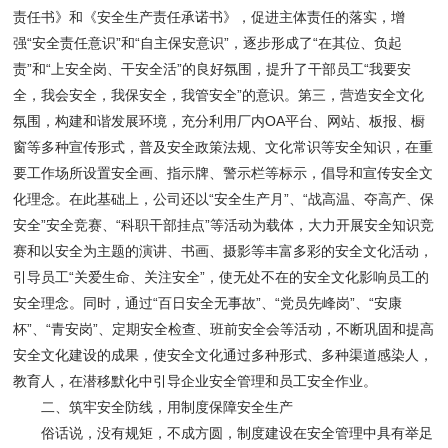
责任书》和《安全生产责任承诺书》，促进主体责任的落实，增
强“安全责任意识”和“自主保安意识”，逐步形成了“在其位、负起
责”和“上安全岗、干安全活”的良好氛围，提升了干部员工“我要安
全，我会安全，我保安全，我管安全”的意识。第三，营造安全文化
氛围，构建和谐发展环境，充分利用厂内OA平台、网站、板报、橱
窗等多种宣传形式，普及安全政策法规、文化常识等安全知识，在重
要工作场所设置安全画、指示牌、警示栏等标示，倡导和宣传安全文
化理念。在此基础上，公司还以“安全生产月”、“战高温、夺高产、保
安全”安全竞赛、“科职干部挂点”等活动为载体，大力开展安全知识竞
赛和以安全为主题的演讲、书画、摄影等丰富多彩的安全文化活动，
引导员工“关爱生命、关注安全”，使无处不在的安全文化影响员工的
安全理念。同时，通过“百日安全无事故”、“党员先峰岗”、“安康
杯”、“青安岗”、定期安全检查、班前安全会等活动，不断巩固和提高
安全文化建设的成果，使安全文化通过多种形式、多种渠道感染人，
教育人，在潜移默化中引导企业安全管理和员工安全作业。
二、筑牢安全防线，用制度保障安全生产
俗话说，没有规矩，不成方圆，制度建设在安全管理中具有举足