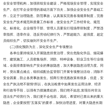
全安全管理机构，加强班组安全建设，严格现场安全管理，实现安全
生产。在打牢企业管理的基础方面下功夫，加强企业安全生产基础工
作，立足于治理隐患、防范事故，认真落实完善各项规章制度，完善
安全生产技术规范和质量工作标准，使安全生产工作经常化、规范
化、标准化。企业领导干部、管理人员要实行现场带班制度，严禁违
章指挥、违章作业、违反劳动纪律行为，严禁超能力、超强度、超定
员组织生产，切实做到不安全不生产。
(二)强化预防为主，深化安全生产专项整治
各单位要持续深入开展隐患排查治理，突出危险化学品、烟花爆
竹、建筑施工、人员密集场所、消防、特种设备、职业卫生等行业领
域，全面排查影响生产安全的事故隐患，加大事故隐患治理力度。同
时，突出重点难点，组织或配合监管部门开展专项整治活动，消除不
安全因素，防止各类事故发生。招商引资优惠政策有很多，但是，安
全生产执法绝不留情!所以，在执法检查中如果发生运用法律、经济
和行政等手段，以强有力措施查处的，我们绝不姑息;发现任何非法
违法生产经营行为，我们更不会包容。因此，希望对已查出来的重大
隐患，企业要按照“五落实”的要求，加快治理进度。对重大隐患长期