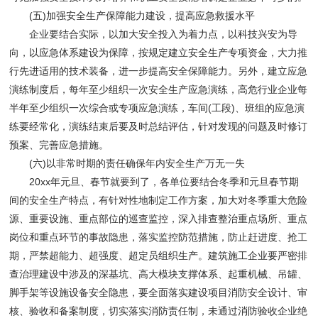
(五)加强安全生产保障能力建设，提高应急救援水平
企业要结合实际，以加大安全投入为着力点，以科技兴安为导
向，以应急体系建设为保障，按规定建立安全生产专项资金，大力推
行先进适用的技术装备，进一步提高安全保障能力。另外，建立应急
演练制度后，每年至少组织一次安全生产应急演练，高危行业企业每
半年至少组织一次综合或专项应急演练，车间(工段)、班组的应急演
练要经常化，演练结束后要及时总结评估，针对发现的问题及时修订
预案、完善应急措施。
(六)以非常时期的责任确保年内安全生产万无一失
20xx年元旦、春节就要到了，各单位要结合冬季和元旦春节期
间的安全生产特点，有针对性地制定工作方案，加大对冬季重大危险
源、重要设施、重点部位的巡查监控，深入排查整治重点场所、重点
岗位和重点环节的事故隐患，落实监控防范措施，防止赶进度、抢工
期，严禁超能力、超强度、超定员组织生产。建筑施工企业要严密排
查治理建设中涉及的深基坑、高大模块支撑体系、起重机械、吊罐、
脚手架等设施设备安全隐患，要全面落实建设项目消防安全设计、审
核、验收和备案制度，切实落实消防责任制，未通过消防验收企业绝