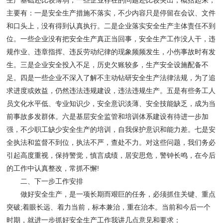
生产基础还比较薄弱，一些企业存在的问题还比较突出，概括起来，
主要有：一是安全生产措施不落实，不少内容只是停留在会议、文件
和口头上，没有得到认真执行。二是企业落实安全生产主体责任不到
位。一些企业没有把安全生产真正当回事，安全生产工作没人干，违
规作业、违章指挥、违反劳动纪律的现象频频发生，小伤事故时有发
生。三是企业安全投入不足，历史欠账较多，生产安全设施配备不
足。四是一些企业不深入了解不主动钻研安全生产法律法规，为了追
求进度或效益，仍然违法违规建设，违法违规生产。五是有些务工人
员文化水平低、专业知识少，安全意识淡薄、安全技能缺乏，成为当
前事故多发群体。六是基层安全监管和培训体系建设有待进一步加
强，不少职工缺少安全生产的培训，自我保护意识和能力差。七是安
全执法和监督不到位，执法不严，查处不力。对这些问题，我们务必
引起高度重视，保持警觉，慎言成绩，居安思危，警钟长鸣，在今后
的工作中认真整改，常抓不懈!
二、下一步工作安排
做好安全生产，是一项长期而艰巨的任务，必须抓住关键、重点
突破;着眼长远、着力当前，标本兼治，重在治本。当前和今后一个
时期，就进一步抓好安全生产工作我讲几点意见和要求：