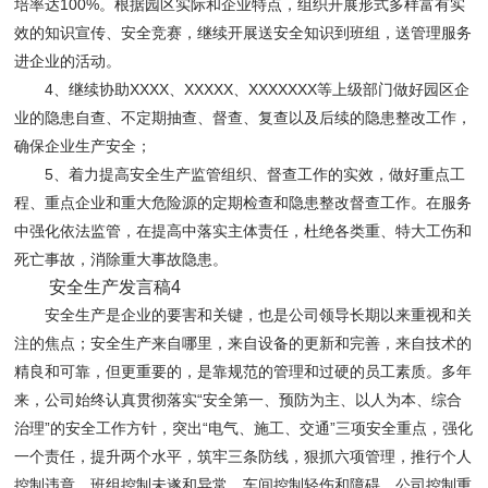
培率达100%。根据园区实际和企业特点，组织开展形式多样富有实
效的知识宣传、安全竞赛，继续开展送安全知识到班组，送管理服务
进企业的活动。
4、继续协助XXXX、XXXXX、XXXXXXX等上级部门做好园区企
业的隐患自查、不定期抽查、督查、复查以及后续的隐患整改工作，
确保企业生产安全；
5、着力提高安全生产监管组织、督查工作的实效，做好重点工
程、重点企业和重大危险源的定期检查和隐患整改督查工作。在服务
中强化依法监管，在提高中落实主体责任，杜绝各类重、特大工伤和
死亡事故，消除重大事故隐患。
安全生产发言稿4
安全生产是企业的要害和关键，也是公司领导长期以来重视和关
注的焦点；安全生产来自哪里，来自设备的更新和完善，来自技术的
精良和可靠，但更重要的，是靠规范的管理和过硬的员工素质。多年
来，公司始终认真贯彻落实“安全第一、预防为主、以人为本、综合
治理”的安全工作方针，突出“电气、施工、交通”三项安全重点，强化
一个责任，提升两个水平，筑牢三条防线，狠抓六项管理，推行个人
控制违章，班组控制未遂和异常，车间控制轻伤和障碍，公司控制重