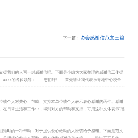
协会感谢信范文三篇
下一篇：
援我们的人写一封感谢信吧。下面是小编为大家整理的感谢信工作援
xxxx的各位领导： 您们好! 首先请让我代表乐青地中心校全
! 这是一个盛情的季节，是一个感恩的日子，是一个收获希望的时
，历经了秋日的洗礼，冬日的沐浴，正迎接春日的到来。xxxx领导们
或个人对关心、帮助、支持本单位或个人表示衷心感谢的函件。感谢
心捐助活动。那日的景象历历在目：装载着爱心物
。在日常生活和工作中，得到对方的帮助和支持，可用这种文体表示“感
感谢信也有表扬信的意思，但是重点在感谢。下面是小编收集整理的关于
关于给交警的感谢信5篇(一) 尊敬的交警叔叔阿姨们： 你们
难时的一种帮助，对于提供爱心救助的人应该给予感谢。下面是范文
你们。对于酒后驾驶，我