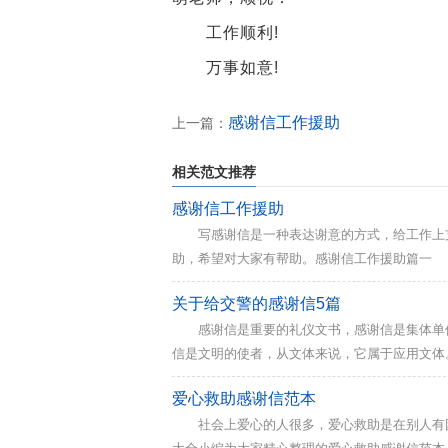
工作顺利!
万事如意!
感谢信工作援助
上一篇：
相关范文推荐
感谢信工作援助
写感谢信是一种表达谢意的方式，给工作上支
助，希望对大家有帮助。感谢信工作援助篇一 
体师生向贵局的领导和同志们报以最衷心的感谢
关于给交警的感谢信5篇
刻。 黯然回首，才知道我们从夏日的风雨中走来
感谢信是重要的礼仪文书，感谢信是集体单位
在百忙中来到我们这个偏远的山村小学，开展爱
信是文明的使者，从文体来说，它属于应用文体
谢”。它与表扬信有许多相似之处，所不同的是
爱心救助感谢信范本
给交警的感谢信5篇范文，欢迎借鉴参考。 
社会上爱心的人很多，爱心救助是在别人有困
好! 在这里我想代表酒后驾车者的亲属们感谢