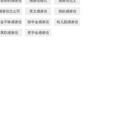
给老师的感谢信
感谢信格式
感谢信范文
感谢信怎么写
英文感谢信
捐款感谢信
拾金不昧感谢信
助学金感谢信
幼儿园感谢信
离职感谢信
奖学金感谢信