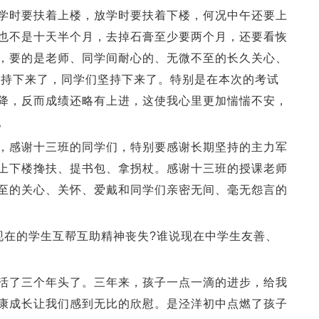
学时要扶着上楼，放学时要扶着下楼，何况中午还要上
也不是十天半个月，去掉石膏至少要两个月，还要看恢
，要的是老师、同学间耐心的、无微不至的长久关心、
坚持下来了，同学们坚持下来了。特别是在本次的考试
降，反而成绩还略有上进，这使我心里更加惴惴不安，
。
感谢十三班的同学们，特别要感谢长期坚持的主力军
上下楼搀扶、提书包、拿拐杖。感谢十三班的授课老师
至的关心、关怀、爱戴和同学们亲密无间、毫无怨言的
在的学生互帮互助精神丧失?谁说现在中学生友善、
了三个年头了。三年来，孩子一点一滴的进步，给我
康成长让我们感到无比的欣慰。是泾洋初中点燃了孩子