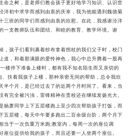
生命之树，是老师们教会孩子更好地学习知识、认识世
泾洋初中求学而感到由衷的庆幸，我为他能遇到魏德菊
十三班的同学们而感到由衷的欣慰。在此，我感谢泾洋
的一支教师队伍和团结、和睦的教育、教学环境。谢
，孩子们看到裹着纱布拿着拐杖的我们父子时，校门
让道，和着那满眼的爱怜神色，我心中总升腾着一股再
楼一楼停下准备上楼时，都有我不知名陌生而又亲切的
书包、扶着我孩子上楼，那种亲密无间的帮助，总令我欣
天半个月，是已经过去了的近两个月时间了。看来，当
没有完全被污浊，雷锋精神在贵校还在继续发扬光大。
杨萧同学上下五层楼跑上至少四次帮助孩子打饭，而
下五层楼，每天中午要多跑出二百余级台阶，两个月下
相当于一次负重万米跑;教室内，每周一次的座位调
好座位提供给我的孩子，而且还要一人坐两个座位。