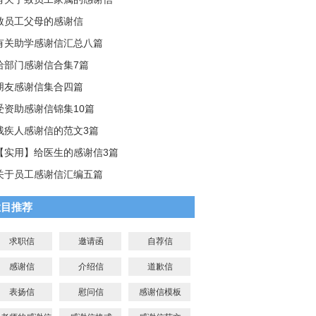
致员工父母的感谢信
有关助学感谢信汇总八篇
给部门感谢信合集7篇
朋友感谢信集合四篇
受资助感谢信锦集10篇
残疾人感谢信的范文3篇
【实用】给医生的感谢信3篇
关于员工感谢信汇编五篇
栏目推荐
求职信
邀请函
自荐信
感谢信
介绍信
道歉信
表扬信
慰问信
感谢信模板