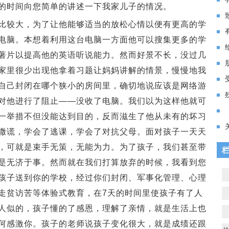
的时间向您简单的讲述一下我家儿子的情况。
较大，为了让他能够适当的放松心情以便有更高的学
电脑。本想着利用这台电脑一方面他可以搜集更多的学
著片以提高他的英语听说能力。然而好景不长，没过几
家里很少出现他拿着习题让妈妈讲解的情景，慢慢地我
自己封闭在哪个狭小的房间里，确切地说应该是网络游
对他进行了阻止——没收了电脑。我们以为这样他就可
一举措不但没能达到目的，反而滋生了他从未有的坏习
撒谎，学会了逃课，学会了对抗父母。面对孩子一天天
，可就是束手无策，无能为力。为了孩子，我们甚至带
是无济于事。然而就在我们打算放弃的时候，我看到您
孩子送到你的学校，经过你们封闭、军事化管理、心理
走贫访苦等体验式教育，在7天的时间里使孩子有了人
人似的，孩子懂的了感恩，理解了亲情，就是生活上也
何感激你。孩子的老师说孩子变化很大，就是成绩还跟