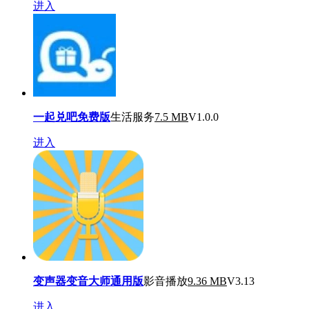
进入
一起兑吧免费版
生活服务
7.5 MB
V1.0.0
进入
变声器变音大师通用版
影音播放
9.36 MB
V3.13
进入