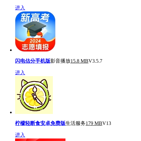
进入
闪电估分手机版
影音播放
15.8 MB
V3.5.7
进入
柠檬轻断食安卓免费版
生活服务
179 MB
V13
进入