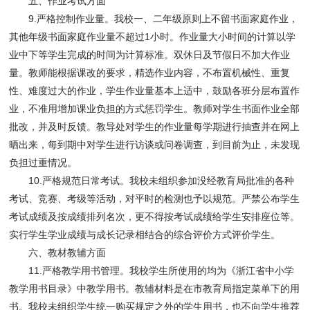
五、作业考试方面
9.严格控制作业量。我校一、二年级原则上不留书面家庭作业，
其他年级书面家庭作业量不超过1小时。作业量大小时间的计算以学
业中下等学生完成的时间为计算标准。双休日及节假日不加大作业
量。教师能根据课改的要求，精选作业内容，不布置机械性、重复
性、难度过大的作业，学生作业量基本上适中，鼓励各班分层布置作
业，不准用增加课业负担的方式惩罚学生。教师对学生书面作业全部
批改，并及时反馈。教导处对学生的作业量每学期进行抽查并在网上
晒出来，每到期中对学生进行访谈或问卷调查，到目前为止，未发现
负担过重情况。
10.严格规范日常考试。我校未组织参加没经教育局批准的各种
考试、竞赛、考级等活动，对平时的检测也予以规范。严禁公布学生
考试成绩及按成绩排列名次，更不得按考试成绩给学生安排座位等。
实行学生学业成绩与成长记录相结合的综合评价方式评价学生。
六、教材教辅方面
11.严格教学用书管理。我校学生所使用的均为《浙江省中小学
教学用书目录》中教学用书。教辅材料是在市教育局指定菜单下的用
书。我校未组织学生统一购买规定之外的学生用书，也不向学生推荐