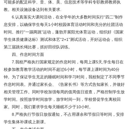
可能多的配足科学、音、体、美、信息技术等学科专职教师教师执
教。相关设施设备达到有关要求.
6.认真落实大课间活动，在全学年的大多数时间实行“四二”制作
息安排，以确保学生每天1小时校园体育活动时间和充分的社团活动
时间。推行“一踢两跳”运动，蓬勃开展阳光体育运动，组织好《国家
学生体质健康达标》测试和体艺“2+1”测试活动，开好运动会，组织
第三届跳长绳比赛，抓好田径队训练。
四、作息时间方面
7.我校严格执行国家规定的作息时间，每周上课5天,学生每日在
校参加教育教学活动的时间不超过6小时，每节课上课时间为40分
钟。为了保证学生充足的睡眠时间和学习时间，我校制定了不同季节
作息时间表。并通过家长会、《告家长书》等方式告知家长，并做好
相关管理工作。同时学校加强每周的值周值日巡查，严格控制学生放
学时间。按照放学时间放学，放学时间一到，学校督促学生离校回
家。同时，我们要求学生每天睡眠不少于10小时。
8.严格执行节假日放假通知，不占用课余和节假日等时间，安排
学生集体补课或上新课。