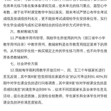
先将单元练习卷在集体备课前完成，使本单元的练习重点、题型心中
有数，便于在平时课堂教学中加以落实。期末考试严禁公布学生考试
成绩及按成绩排列名次，更不能按考试成绩给学生安排座位等。实行
学生学业成绩与成长记录相结合的综合评价方式评价学生。
六、教材教辅方面
11.严格教学用书管理。我校学生所使用的均为《浙江省中小学
教学用书目录》中教学用书。教辅材料是在市教育局指定菜单下的用
书。从不组织学生统一购买规定之外的学生练习用书，也不向学生推
荐各类教辅材料。
七、社会评价方面
12.我校每学期利用教学开放日对一、四、五三个年级家长进行
意见反馈，其中第8项“您觉得现在家庭作业”的认可率达到91.40%;到
期中对学生课业负担进行问卷调查，其中第9项“你对学校课业负担是
否感到满意”的满意率达到99 % ，征求不同层面家长及全体学生意见
活动，提出改进措施，反馈给全校教师。学生家长和全体学生对学校
课业负担评价满意度较高。