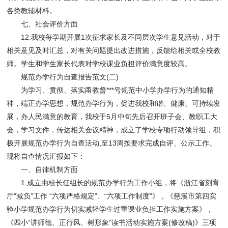
各类教辅材料。
七、社会评价方面
12.我校每学期开展1次征求家长及不同层次学生意见活动，对于
相关意见及时汇总，对有关问题提出改进措施，反馈给相关或全校教
师。学生和学生家长代表对学校课业负担评价满意度较高。
规范办学行为自查报告范文(二)
为学习、贯彻、落实甬教督***号规范中小学办学行为的通知精
神，端正办学思想，规范办学行为，促进我校和谐、健康、可持续发
展，办人民满意的教育，我校于5月中旬先后召开班子会、教职工大
会，学习文件，传达相关会议精神，成立了学校专项行动领导组，积
极开展规范办学行为自查活动,至13周按要求完成自评、公示工作。
现将自查情况汇报如下：
一、自律机制方面
1.成立由校长任组长的规范办学行为工作小组，将《浙江省刻育
厅“减负”工作 “六项严格规定”、“六项工作制度”》，《慈溪市第四实
验小学规范办学行为切实减轻学生过重课业负担工作实施方案》，
《四小“讲师德、正行风、树形象”读书活动实施方案(修改稿)》三项