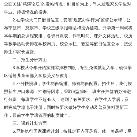
全面关注“慈溪论坛”的发帖情况，到目前为止，尚未发现家长学生对
学业、师德情况的投诉。
2.在学校大门口醒目位置，安装“规范办学行为”监督公示牌，公
布宁波市、慈溪市、学校三级举报电话和投诉信箱。开学第一周就将
本学期的总课程安排，各班日课表、作息时间、课外文体活动、校历
等教学活动安排在学校网页、校公示栏、教室等醒目位置公示，接受
师生和家长监督。
二、招生分班方面
3.学校从今年开始实施零择校制度，招生免试就近入学，确保学
区适龄儿童全部入学接受义务教育。
4.不分快慢班，学生均衡编排、师资均衡配置。招生后，我们按
照新生户口来源，性别等因素，采取S型编班、班主任抽签的办法进
行分班，每班学生不超45人，达到了有关要求。在学生入学后，及
时完成学籍电子注册，同时按要求做好学生变动及普及资料更新工
作，目前学生学籍管理的制度健全。
三、课程计划方面
5.严格执行国家课程计划，按规定开齐开足音、体、美课程，尽