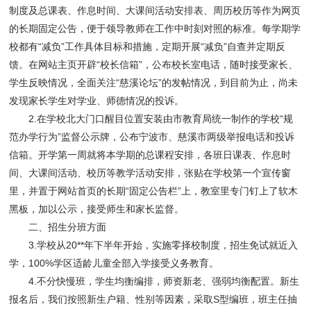
制度及总课表、作息时间、大课间活动安排表、周历校历等作为网页
的长期固定公告，便于领导教师在工作中时刻对照的标准。每学期学
校都有“减负”工作具体目标和措施，定期开展“减负”自查并定期反
馈。在网站主页开辟“校长信箱”，公布校长室电话，随时接受家长、
学生反映情况，全面关注“慈溪论坛”的发帖情况，到目前为止，尚未
发现家长学生对学业、师德情况的投诉。
2.在学校北大门口醒目位置安装由市教育局统一制作的学校“规
范办学行为”监督公示牌，公布宁波市、慈溪市两级举报电话和投诉
信箱。开学第一周就将本学期的总课程安排，各班日课表、作息时
间、大课间活动、校历等教学活动安排，张贴在学校第一个宣传窗
里，并置于网站首页的长期“固定公告栏”上，教室里专门钉上了软木
黑板，加以公示，接受师生和家长监督。
二、招生分班方面
3.学校从20**年下半年开始，实施零择校制度，招生免试就近入
学，100%学区适龄儿童全部入学接受义务教育。
4.不分快慢班，学生均衡编排，师资新老、强弱均衡配置。新生
报名后，我们按照新生户籍、性别等因素，采取S型编班，班主任抽